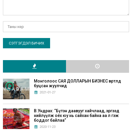
Монголоос САЯ ДОЛЛАРЫН БИЗНЕС өвөртлөөд
буцсан жуулчид
2021-01-27
В.Ундрах: “Бүтэн даавууг хайчлаад, эргээд
нийлүүлж оёх юу нь сайхан байна аа л гэж
боддог байлаа”
2020-11-23