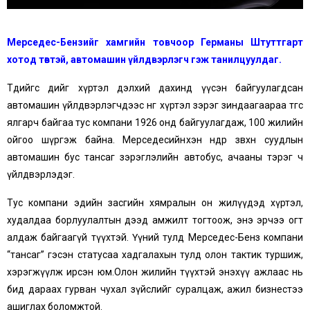
Мерседес-Бензийг хамгийн товчоор Германы Штуттгарт
хотод төвтэй, автомашин үйлдвэрлэгч гэж танилцуулдаг.
Төдийгөөс өдийг хүртэл дэлхий дахинд үүсэн байгуулагдсан
автомашин үйлдвэрлэгчдээс өнөөг хүртэл зэрэг зиндаагаараа төгс
ялгарч байгаа тус компани 1926 онд байгуулагдаж, 100 жилийн
ойгоо шүргэж байна. Мерседесийнхэн өнөөдөр зөвхөн суудлын
автомашин бус тансаг зэрэглэлийн автобус, ачааны тэрэг ч
үйлдвэрлэдэг.
Тус компани эдийн засгийн хямралын он жилүүдэд хүртэл,
худалдаа борлуулалтын дээд амжилт тогтоож, энэ эрчээ огт
алдаж байгаагүй түүхтэй. Үүний тулд Мерседес-Бенз компани
“тансаг” гэсэн статусаа хадгалахын тулд олон тактик туршиж,
хэрэгжүүлж ирсэн юм.Олон жилийн түүхтэй энэхүү ажлаас нь
бид дараах гурван чухал зүйслийг суралцаж, ажил бизнестээ
ашиглах боломжтой.