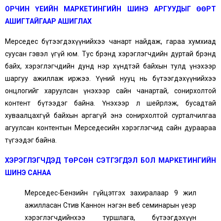
ОРЧИН ҮЕИЙН МАРКЕТИНГИЙН ШИНЭ АРГУУДЫГ ӨӨРТ
АШИГТАЙГААР АШИГЛАХ
Мерседес бүтээгдэхүүнийхээ чанарт найдаж, гараа хумхиад
суусан гэвэл үгүй юм. Тус брэнд хэрэглэгчдийн дуртай брэнд
байх, хэрэглэгчдийн дунд нэр хүндтэй байхын тулд үнэхээр
шаргуу ажиллаж иржээ. Үүний нууц нь бүтээгдэхүүнийхээ
онцлогийг харуулсан үнэхээр сайн чанартай, сонирхолтой
контент бүтээдэг байна. Үнэхээр л шейрлэж, бусадтай
хуваалцахгүй байхын аргагүй энэ сонирхолтой сурталчилгаа
агуулсан контентын Мерседесийн хэрэглэгчид сайн дураараа
түгээдэг байна.
ХЭРЭГЛЭГЧДЭД ТӨРСӨН СЭТГЭГДЭЛ БОЛ МАРКЕТИНГИЙН
ШИНЭ САНАА
Мерседес-Бензийн гүйцэтгэх захиралаар 9 жил
ажилласан Стив Каннон нэгэн веб семинарын үеэр
хэрэглэгчдийнхээ туршлага, бүтээгдэхүүн