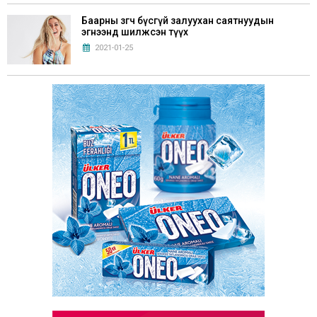
Баарны зөөгч бүсгүй залуухан саятнуудын
эгнээнд шилжсэн түүх
2021-01-25
Г.Билгүүдэй: “Хүүхдүүддээ Монгол аман
зохиол, үлгэрүүдийг маш сайн уншуулах
хэрэгтэй”
2021-05-28
Хөл хорионы үед эрхэлж болох 6 бизнес санаа
2020-11-21
Б.Болдбаатар: “Нэг талаас хобби, нөгөө талаас
бизнес учраас жилд 50 ном унших зорилго
тавьдаг”
2021-03-19
МУГЖ И.Одончимэг: Би амьдралаа хэдхэн