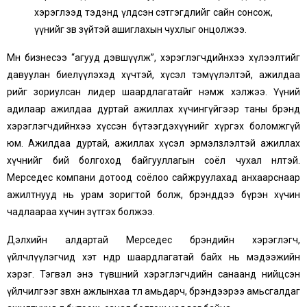
хэрэглээд тэдэнд үлдсэн сэтгэгдлийг сайн сонсож,
үүнийг зөв зүйтэй ашиглахын чухлыг онцолжээ.
Мөн бизнесээ “агууд дэвшүүлж”, хэрэглэгчдийнхээ хүлээлтийг
давуулан биелүүлэхэд хүчтэй, хүсэл тэмүүлэлтэй, ажилдаа
өөрийгөө зориулсан лидер шаардлагатайг нэмж хэлжээ. Үүний
адилаар ажилдаа дуртай ажиллах хүчингүйгээр таны брэнд
хэрэглэгчдийнхээ хүссэн бүтээгдэхүүнийг хүргэх боломжгүй
юм. Ажилдаа дуртай, ажиллах хүсэл эрмэлзлэлтэй ажиллах
хүчнийг бий болгоход байгууллагын соёл чухал нөлөөтэй.
Мерседес компани дотоод соёлоо сайжруулахад анхаарснаар
ажилтнууд нь урам зоригтой болж, брэнддээ бүрэн хүчин
чадлаараа хүчин зүтгэх болжээ.
Дэлхийн алдартай Мерседес брэндийн хэрэглэгч,
үйлчлүүлэгчид хэт өндөр шаардлагатай байх нь мэдээжийн
хэрэг. Тэгвэл энэ түвшний хэрэглэгчдийн санаанд нийцсэн
үйлчилгээг зөвхөн ажлынхаа төлөө амьдарч, брэндээрээ амьсгалдаг