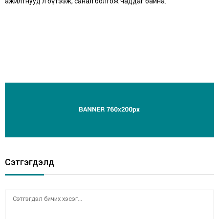
ажилтнууд л бүтээж, санал болгож чаддаг байна.
Сэтгэгдэлүүд