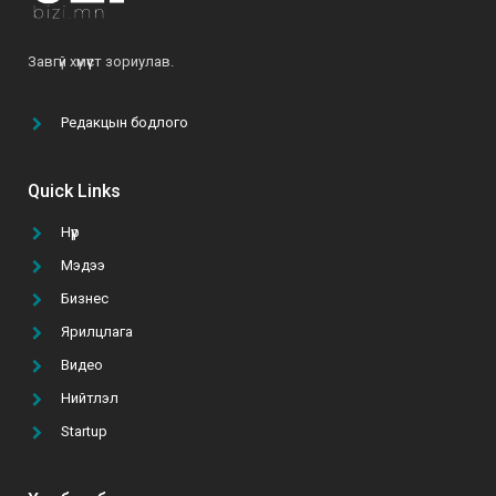
Б.Ариунтуяа: “Бусдыг илүү сайхан амьдрахад
Завгүй хүмүүст зориулав.
нь туслах далай шиг их боломж бий”
2022-03-24
Редакцын бодлого
“Том тоглоом гурван эрдэнийн эрэлд” УСК-г
үзэх 5 шалтгаан
Quick Links
2021-10-11
Нүүр
Мэдээ
ТАНАЙ КОМПАНИ ГАР УТАСНЫ АПП ХИЙЛГЭХ
ТӨСВӨӨ БАТАЛСАН УУ?
Бизнес
2021-02-22
Ярилцлага
Видео
А.Батзул: “Эмэгтэй хүн бүрийн хувцасны
Нийтлэл
шүүгээнд B&B даашинз өлгөөтэй байхын төлөө хүсч,
хөдөлмөрлөж байна”
Startup
2021-06-10