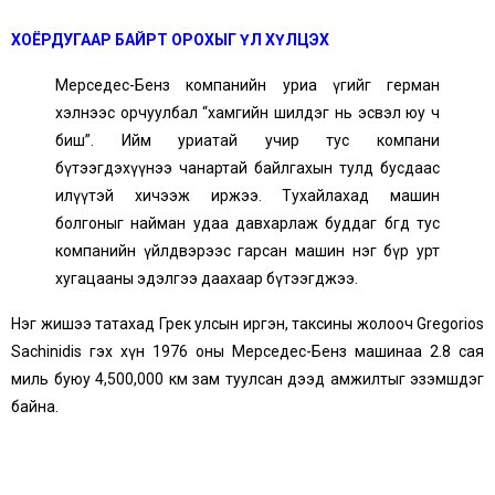
ХОЁРДУГААР БАЙРТ ОРОХЫГ ҮЛ ХҮЛЦЭХ
Мерседес-Бенз компанийн уриа үгийг герман
хэлнээс орчуулбал “хамгийн шилдэг нь эсвэл юу ч
биш”. Ийм уриатай учир тус компани
бүтээгдэхүүнээ чанартай байлгахын тулд бусдаас
илүүтэй хичээж иржээ. Тухайлахад машин
болгоныг найман удаа давхарлаж буддаг бөгөөд тус
компанийн үйлдвэрээс гарсан машин нэг бүр урт
хугацааны эдэлгээ даахаар бүтээгджээ.
Нэг жишээ татахад Грек улсын иргэн, таксины жолооч Gregorios
Sachinidis гэх хүн 1976 оны Мерседес-Бенз машинаа 2.8 сая
миль буюу 4,500,000 км зам туулсан дээд амжилтыг эзэмшдэг
байна.