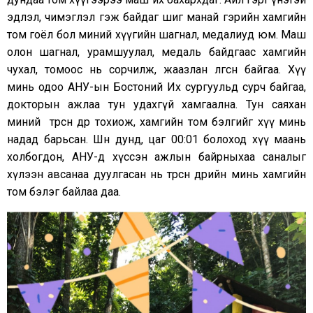
эдлэл, чимэглэл гэж байдаг шиг манай гэрийн хамгийн
том гоёл бол миний хүүгийн шагнал, медалиуд юм. Маш
олон шагнал, урамшуулал, медаль байдгаас хамгийн
чухал, томоос нь сорчилж, жаазлан өлгөсөн байгаа. Хүү
минь одоо АНУ-ын Бостоний Их сургуульд сурч байгаа,
докторын ажлаа тун удахгүй хамгаална. Тун саяхан
миний төрсөн өдөр тохиож, хамгийн том бэлгийг хүү минь
надад барьсан. Шөнө дунд, цаг 00:01 болоход хүү маань
холбогдон, АНУ-д хүссэн ажлын байрныхаа саналыг
хүлээн авсанаа дуулгасан нь төрсөн өдрийн минь хамгийн
том бэлэг байлаа даа.