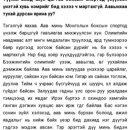
үнэтэй хувь нэмрийг бид хэзээ ч мартахгүй. Аавынхаа
тухай дурсан ярина уу?
Тэгэлгүй яахав. Аав минь Монголын боксын спортод
үнэлж баршгүй гавъяагаа мөнхжүүлсэн хүн. Олимпийн
наадмаас алт мөнгөн медальтан төрүүлээд, ард түмнээрээ
баяр хүргээд зогсож байсан дүрийг нь би хэзээ ч
мартахгүй. Нөхөр бид хоёр хүүхдүүдтэйгээ, гэр бүлээрээ
Бээжингийн олимпийг үзэж, аавыгаа, өвөөгөө уухайлан
дэмжиж байлаа. Аав минь залуудаа үнэхээр царайлаг,
нуруулаг, сайхан хүн байсан юм. Гитар их сайхан тоглож,
дуулна. Тийм ч учраас бүсгүйчүүд их шуурч, хөл алдаж
гүйдэг байсан. Залуудаа гадны улс орон руу уралдаан
тэмцээнд их явдаг. Ирэх бүртээ л охиндоо хамгийн
ганган дэгжин хувцас авч ирж өгдөг байлаа. Бас нэгэн
сонин зүйл хэлэхэд, аав минь бурхан болоод, ажил
явдалыг нь хийж байх үеэр бид дахиад нэг дүүтэй
гэдгээ мэдэж авсан. Тэр эрэгтэй дүү минь бидэн