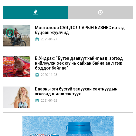
Монголоос САЯ ДОЛЛАРЫН БИЗНЕС өвөртлөөд
буцсан жуулчид
2021-01-27
В.Ундрах: “Бүтэн даавууг хайчлаад, эргээд
нийлүүлж оёх юу нь сайхан байна аа л гэж
боддог байлаа”
2020-11-23
Баарны зөөгч бүсгүй залуухан саятнуудын
эгнээнд шилжсэн түүх
2021-01-25
Г.Билгүүдэй: “Хүүхдүүддээ Монгол аман
зохиол, үлгэрүүдийг маш сайн уншуулах
хэрэгтэй”