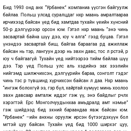
Бид 1993 онд анх “Урбанек” компаниа үүсгэн байгуулж
байлаа. Польш улсад суралцдаг нөхөр маань амралтаараа
ирчихээд байсан үед бид хамтдаа тухайн үеийн хүнсний
50-р дэлгүүрээр орсон юм. Гэтэл нөхөр маань “энэ чинь
засвартай байна шүү дээ, юу ч алга” гээд буцав. Гэтэл
үнэндээ засвартай биш, байгаа бараагаа өрөөд ажиллаж
байсан нь тэр, лангуун дээр нь зөвхөн давс, тос л өрөөстэй, өөр
юу ч байгаагүй. Тухайн үед нийтээрээ тийм байлаа шүү
дээ. Тэр үед Польш улс аль хэдийнэ зах зээлийн
нийгэмд шилжчихсэн, дэлгүүрийн бараа, сонголт гэдэг
чинь тэс өөр түвшинд хүрчихсэн байсан л даа. Нөхөр маань
“ингэж болохгүй ээ, гэр бүл, хайртай хүмүүс минь хоолоо
зөвхөн давсаар амталж иддэг гэж үү, энэ байдлыг өөрчлөх
хэрэгтэй. Ерөөсөө Монголчуудынхаа амьдралд амт нэмье”
гэж шийдээд бид эхний бараандаа явж байсан юм.
“Урбанек” –ийн анхны оруулж ирсэн бүтээгдэхүүн бол
мөөгтэй цуу байсан. Тухайн үед бид 1000 ширхэг цуу,