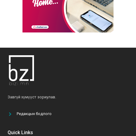
ХЭН НЬ “ЭТГЭЭД” вэ?
2022-01-06
Б.Ариунтуяа: “Аливаад чин сэтгэлээр,
хариуцлагатай хандвал амжилтыг бүтээж
чадна”
2022-04-28
О.Мөнхзаяа: “Хүн чинь үр хүүхдээрээ дамжиж,
тэднээрээ үргэлжилж амьдардаг юм байна”
2021-06-07
Б.Ариунтуяа: “Бусдыг илүү сайхан амьдрахад
Завгүй хүмүүст зориулав.
нь туслах далай шиг их боломж бий”
2022-03-24
Редакцын бодлого
“Том тоглоом гурван эрдэнийн эрэлд” УСК-г
үзэх 5 шалтгаан
Quick Links
2021-10-11