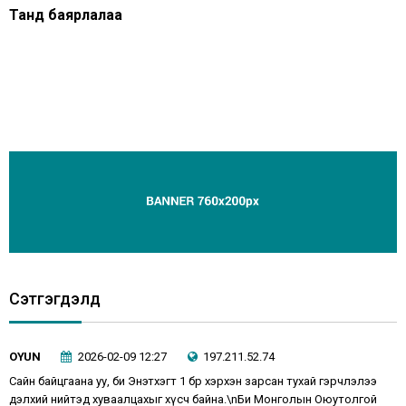
Танд баярлалаа
Сэтгэгдэлүүд
OYUN
2026-02-09 12:27
197.211.52.74
Сайн байцгаана уу, би Энэтхэгт 1 бөөрөө хэрхэн зарсан тухай гэрчлэлээ
дэлхий нийтэд хуваалцахыг хүсч байна.\nБи Монголын Оюутолгой