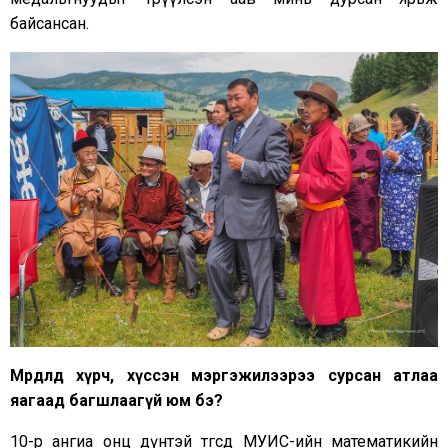
байсансан.
Мөрөөдөлдөө хүрч, хүссэн мэргэжилээрээ сурсан атлаа
яагаад багшлаагүй юм бэ?
10-р ангиа онц дүнтэй төгсөөд МУИС-ийн математикийн