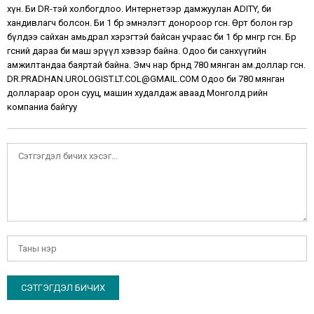
хүн. Би DR-тэй холбогдлоо. Интернетээр дамжуулан ADITY, би
хандивлагч болсон. Би 1 бөөрөө эмнэлэгт донороор өгсөн. Өөртөө болон гэр
бүлдээ сайхан амьдрал хэрэгтэй байсан учраас би 1 бөөрөө мөнгөөр өгсөн. Бөөрөө
өгсний дараа би маш эрүүл хэвээр байна. Одоо би санхүүгийн
амжилтандаа баяртай байна. Эмч нар бөөрөнд 780 мянган ам.доллар өгсөн.
DR.PRADHAN.UROLOGIST.LT.COL@GMAIL.COM Одоо би 780 мянган
доллараар орон сууц, машин худалдаж аваад Монголд өөрийн
компаниа байгуу