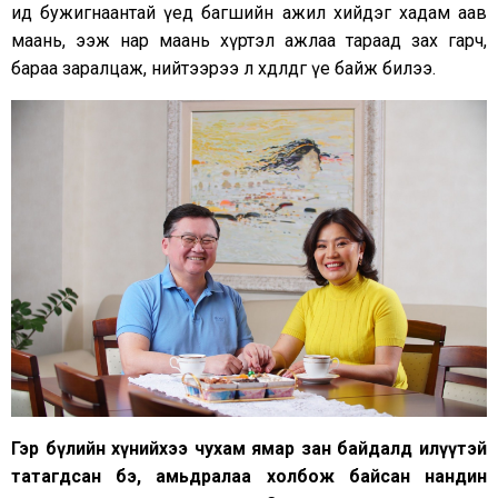
ид бужигнаантай үед багшийн ажил хийдэг хадам аав
маань, ээж нар маань хүртэл ажлаа тараад зах гарч,
бараа заралцаж, нийтээрээ л хөдөлдөг үе байж билээ.
Гэр бүлийн хүнийхээ чухам ямар зан байдалд илүүтэй
татагдсан бэ, амьдралаа холбож байсан нандин