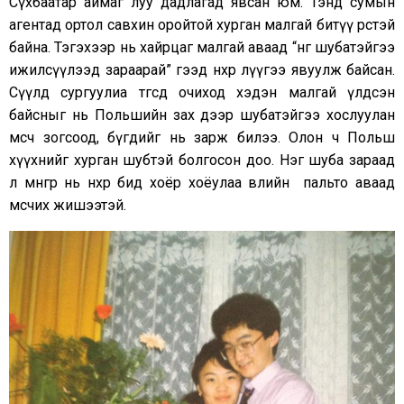
Сүхбаатар аймаг луу дадлагад явсан юм. Тэнд сумын
агентад ортол савхин оройтой хурган малгай битүү өрөөстэй
байна. Тэгэхээр нь хайрцаг малгай аваад “нөгөө шубатэйгээ
ижилсүүлээд зараарай” гээд нөхөр лүүгээ явуулж байсан.
Сүүлд сургуулиа төгсөөд очиход хэдэн малгай үлдсэн
байсныг нь Польшийн зах дээр шубатэйгээ хослуулан
өмсч зогсоод, бүгдийг нь зарж билээ. Олон ч Польш
хүүхнийг хурган шубтэй болгосон доо. Нэг шуба зараад
л мөнгөөр нь нөхөр бид хоёр хоёулаа өвлийн пальто аваад
өмсчих жишээтэй.