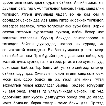
эрээн зангиатай, дарга сурагч байлаа. Ангийн хамтлагт
дуулдаг, сагс, гар бөмбөг тоглодог байсан. Гитар, мандалин
тоглодог, ятгын дугуйланд явдаг, ер нь юм юм л
оролддог байсан даа. Аав минь гитар их сайхан тоглодог,
ааваараа заалгаж, гитар тоглохыг анх сурч байв. Харин
саяхан гитарын сургалтанд суугаад, албан ёсоор нот
заалгаж эхэлсээн. Хүүхэд байхдаа сонсголоороо л
тоглодог байсан дуунуудаа, нотоор нь сураад, их
сонирхолтой санагдсан. Би бас хувцасаа өөрөө оёж өмсдөг
охин байсан юм. Төрөл бүрийн цамц, даашинз, юбка, өмд,
малгай, цүнх, куртка, пальто гээд, өөртөө их л гоё хувцаснууд
оёж өмсдөг байлаа. Тэр байтугай гутлаа өөрөө хийгээд өмчихдөг
байлаа шүү дээ. Хичнээн ч олон өнгийн сандааль оёж
өмссөн юм, одоо бодох нь ээ. Үеэл эгч минь гутал
захиалгын газарт ажилладаг байлаа. Тэндээс эсгүүрийг
нь авч оёод, эгчдээ өгөөд уллуулчихдаг байсан. Тэр үед
одоогийнх шиг хүссэн дэлгүүртээ ороод хувцас аваад
өмчих боломж, бараа товарь хомс байж дээ. Эргээд