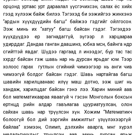
орцонд уртаас урт дараалал үүсгэчихсэн, салах ёс хийх
гээд хүлээж байж билээ. Тэгэхэд би ээжийгээ жинхэнэ
“ардын хүүхдүүдийн багш” байжээ гэдгийг ойлгосон.
Ээж минь их “хатуу” багш байсан гэдэг. Тэгэхдээ
хүүхдүүдээ ер загнадаггүй, зүгээр л харцаараа
удирддаг. Дандаа ганган даашинз, юбка өмсөнө, байнга өндөр
өсгийттэй явдаг. Шүдээ гаргаад л инээдэг, бүр тас тас
хөхөрдөг байсан гэж шавь нар нь дурсан ярьдаг юм. Тээр
холоос гарах гутлын өсгийний чимээгээр нь анги чив
чимээгүй болдог байсан гэдэг. Шавь нартайгаа багш
шавийн харилцаанаас илүү маш дотно, ээж шиг нь
хандаж, харилцдаг байсан гэнэ лээ. Харин миний аав
бол математикаараа яваагүй ч гэсэн Монголын боксын
ертөнцөд өөрийн алдар гавъяагаа цууриатуулсан, олон
сайхан шавь нар төрүүлсэн хүн. Хожим “Математикч
болоогүй бол өдий зэргийн амжилтыг үзүүлэхээргүй
байлаа” хэмээн, Олимп, дэлхийн аварга, мөнгө хүрэл
медальтнуудыг төрүүлсэн аав минь дурсан ярьж