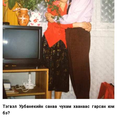
Тэгвэл Урбанекийн санаа чухам хаанаас гарсан юм
бэ?