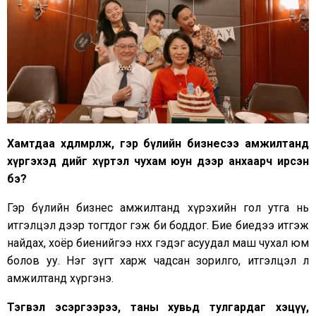
Хамтдаа хөдөлмөрлөж, гэр бүлийн бизнесээ амжилтанд
хүргэхэд өдийг хүртэл чухам юун дээр анхаарч ирсэн
бэ?
Гэр бүлийн бизнес амжилтанд хүрэхийн гол утга нь
итгэлцэл дээр тогтдог гэж би боддог. Бие биедээ итгэж
найдах, хоёр биенийгээ нөхөх гэдэг асуудал маш чухал юм
болов уу. Нэг зүгт харж чадсан зорилго, итгэлцэл л
амжилтанд хүргэнэ.
Тэгвэл эсэргээрээ, таны хувьд тулгардаг хэцүү,