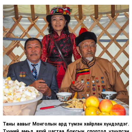
Таны аавыг Монголын ард түмэн хайрлан хүндэлдэг.
Түүний амьд ахуй цагтаа боксын спортод үзүүлсэн