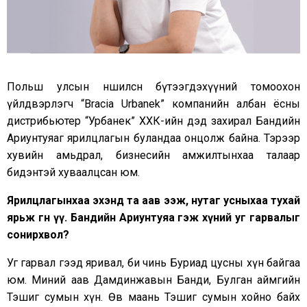
Польш улсын нөөшилсөн бүтээгдэхүүний томоохон
үйлдвэрлэгч “Вracia Urbanek” компанийн албан ёсны
дистрибьютер “Урбанек” ХХК-ийн дэд захирал Бандийн
Ариунтуяаг ярилцлагын буландаа онцолж байна. Тэрээр
хувийн амьдрал, бизнесийн амжилтынхаа талаар
бидэнтэй хуваалцсан юм.
Ярилцлагынхаа эхэнд та аав ээж, нутаг усныхаа тухай
ярьж өгнө үү. Бандийн Ариунтуяа гэж хүний уг гарвалыг
сонирхвол?
Уг гарвал гээд яривал, би чинь Буриад цусны хүн байгаа
юм. Миний аав Дамдинжавын Банди, Булган аймгийн
Тэшиг сумын хүн. Өвөө маань Тэшиг сумын хойно байх