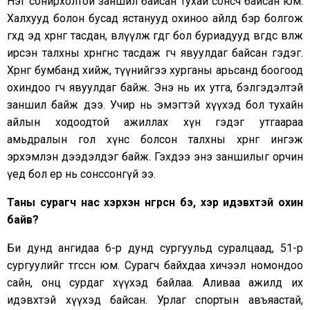
Нэг сонирхолтой заншил байсан тухай сонсч байсан юм.
Халхууд болон бусад ястанууд охиноо айлд бэр болгож
өгөхдөө эд хөрөнгө тасдан, өвлүүлж өгдөг бол буриадууд өвгөдөөс өвлөж
ирсэн талхны хөрөнгөнөөсөө тасдаж өгч явуулдаг байсан гэдэг.
Хөрөнгөө бумбанд хийж, түүнийгээ хурганы арьсанд боогоод
охиндоо өгч явуулдаг байж. Энэ нь их утга, бэлгэдэлтэй
заншил байж дээ. Учир нь эмэгтэй хүүхэд бол тухайн
айлын ходоодтой ажиллах хүн гэдэг утгаараа
амьдралын гол хүнс болсон талхны хөрөнгөө ингэж
эрхэмлэн дээдэлдэг байж. Гэхдээ энэ заншилыг орчин
үед бол ер нь сонссонгүй ээ.
Таны сурагч нас хэрхэн өнгөрсөн бэ, хэр идэвхтэй охин
байв?
Би дунд ангидаа 6-р дунд сургуульд суралцаад, 51-р
сургуулийг төгссөн юм. Сурагч байхдаа хичээл номондоо
сайн, онц сурдаг хүүхэд байлаа. Аливаа ажилд их
идэвхтэй хүүхэд байсан. Урлаг спортын авъяастай,