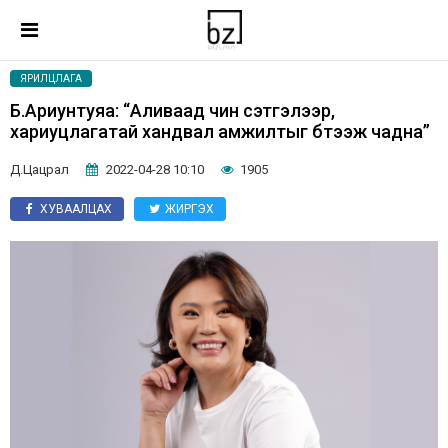
ЯРИЛЦЛАГА
Б.Ариунтуяа: “Аливаад чин сэтгэлээр,
хариуцлагатай хандвал амжилтыг бүтээж чадна”
Д.Цацрал
2022-04-28 10:10
1905
ХУВААЛЦАХ
ЖИРГЭХ