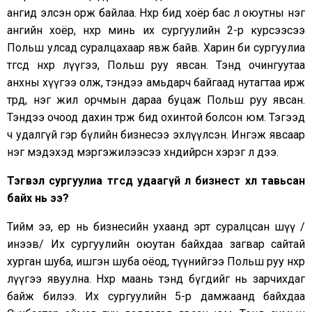
ангид элсэн орж байлаа. Нөхөр бид хоёр бас л оюутны нэг
ангийн хоёр, нөхөр минь их сургуулийн 2-р курсээсээ
Польш улсад суралцахаар явж байв. Харин би сургуулиа
төгсөөд нөхөр лүүгээ, Польш руу явсан. Тэнд очингуутаа
анхны хүүгээ олж, тэндээ амьдарч байгаад нутагтаа ирж
төрөөд, нэг жил орчмын дараа буцаж Польш руу явсан.
Тэндээ очоод дахин төрж бид охинтой болсон юм. Тэгээд
ч удалгүй гэр бүлийн бизнесээ эхлүүлсэн. Ингэж явсаар
нэг мэдэхэд мэргэжилээсээ хөндийрсөн хэрэг л дээ.
Тэгвэл сургуулиа төгсөөд удаагүй л бизнест хөл тавьсан
байх нь ээ?
Тийм ээ, ер нь бизнесийн ухаанд эрт суралцсан шүү /
инээв/ Их сургуулийн оюутан байхдаа загвар сайтай
хурган шуба, ишгэн шуба оёод, түүнийгээ Польш руу нөхөр
лүүгээ явуулна. Нөхөр маань тэнд бүгдийг нь зарчихдаг
байж билээ. Их сургуулийн 5-р дамжаанд байхдаа