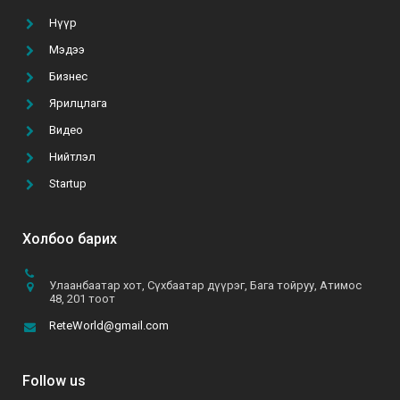
Нүүр
Мэдээ
ТАНАЙ КОМПАНИ ГАР УТАСНЫ АПП ХИЙЛГЭХ
ТӨСВӨӨ БАТАЛСАН УУ?
Бизнес
2021-02-22
Ярилцлага
Видео
А.Батзул: “Эмэгтэй хүн бүрийн хувцасны
Нийтлэл
шүүгээнд B&B даашинз өлгөөтэй байхын төлөө хүсч,
хөдөлмөрлөж байна”
Startup
2021-06-10
Холбоо барих
Улаанбаатар хот, Сүхбаатар дүүрэг, Бага тойруу, Атимос
48, 201 тоот
ReteWorld@gmail.com
Follow us