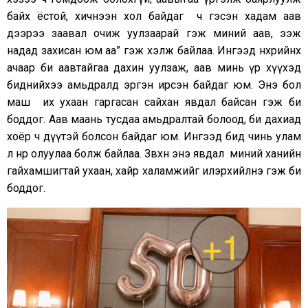
байх ёстой, хичнээн хол байдаг ч гэсэн хадам аав
дээрээ заавал очиж уулзаарай гэж миний аав, ээж
надад захисан юм аа” гэж хэлж байлаа. Ингээд нөхрийнхөө
ачаар би аавтайгаа дахин уулзаж, аав минь үр хүүхэд
биднийхээ амьдралд эргэн ирсэн байдаг юм. Энэ бол
маш их ухаан гаргасан сайхан явдал байсан гэж би
боддог. Аав маань тусдаа амьдралтай болоод, би дахиад
хоёр ч дүүтэй болсон байдаг юм. Ингээд бид чинь улам
л өнөр олуулаа болж байлаа. Зөвхөн энэ явдал миний ханийн
гайхамшигтай ухаан, хайр халамжийг илэрхийлнэ гэж би
боддог.