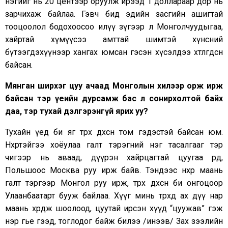
нэгийг нь 20 центээр оруулж ирээд 1 доллараар дор нь
зарчихаж байлаа. Гэвч бид эдийн засгийн ашигтай
тооцоолол бодохоосоо илүү зүгээр л Монголчуудыгаа,
хайртай хүмүүсээ амттай шимтэй хүнсний
бүтээгдэхүүнээр хангах юмсан гэсэн хүсэлдээ хөтлөгдсөн
байсан.
Мянган ширхэг цуу ачаад Монголын хилээр орж ирж
байсан тэр үеийн дурсамж бас л сонирхолтой байх
даа, тэр тухай дэлгэрэнгүй ярих уу?
Тухайн үед би яг төрөх дөхсөн том гэдэстэй байсан юм.
Нөхөртэйгээ хоёулаа галт тэрэгний нэг тасалгааг тэр
чигээр нь аваад, дүүрэн хайрцагтай цуугаа өрөөд,
Польшоос Москва руу ирж байв. Тэндээс нөхөр маань
галт тэргээр Монгол руу ирж, төрөх дөхсөн би онгоцоор
Улаанбаатарт бууж байлаа. Хүүг минь төрөхөд ах дүү нар
маань өхөөрдөж шоолоод, цуутай ирсэн хүүд “цуужав” гэж
нэр өгье гээд, тоглодог байж билээ /инээв/ Зах зээлийн