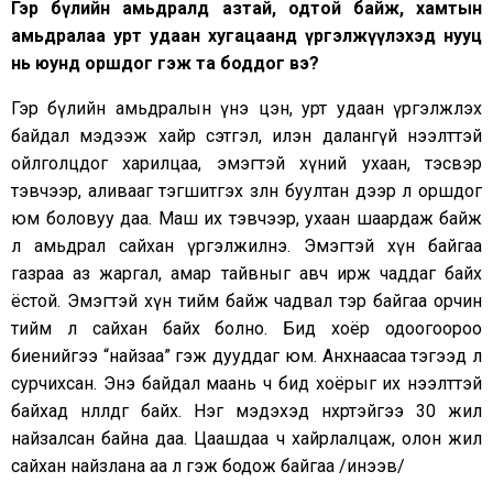
Гэр бүлийн амьдралд азтай, одтой байж, хамтын
амьдралаа урт удаан хугацаанд үргэлжүүлэхэд нууц
нь юунд оршдог гэж та боддог вэ?
Гэр бүлийн амьдралын үнэ цэн, урт удаан үргэлжлэх
байдал мэдээж хайр сэтгэл, илэн далангүй нээлттэй
ойлголцдог харилцаа, эмэгтэй хүний ухаан, тэсвэр
тэвчээр, аливааг тэгшитгэх зөөлөн буултан дээр л оршдог
юм боловуу даа. Маш их тэвчээр, ухаан шаардаж байж
л амьдрал сайхан үргэлжилнэ. Эмэгтэй хүн байгаа
газраа аз жаргал, амар тайвныг авч ирж чаддаг байх
ёстой. Эмэгтэй хүн тийм байж чадвал тэр байгаа орчин
тийм л сайхан байх болно. Бид хоёр одоогоороо
биенийгээ “найзаа” гэж дууддаг юм. Анхнаасаа тэгээд л
сурчихсан. Энэ байдал маань ч бид хоёрыг их нээлттэй
байхад нөлөөлдөг байх. Нэг мэдэхэд нөхөртэйгээ 30 жил
найзалсан байна даа. Цаашдаа ч хайрлалцаж, олон жил
сайхан найзлана аа л гэж бодож байгаа /инээв/