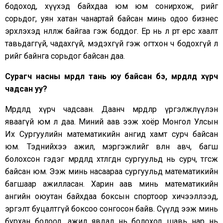
бодоход, хүүхэд байхдаа юм юм сонирхож, өөрийгөө
сорьдог, уян хатан чанартай байсан минь одоо бизнес
эрхлэхэд нөлөөлж байгаа гэж боддог. Ер нь л өөртөө ерөөсөө хаалт
тавьдаггүй, чадахгүй, мэдэхгүй гэж огтхон ч бодохгүй л
өөрийгөө байнга сорьдог байсан даа.
Сурагч насны мөрөөдөл тань юу байсан бэ, мөрөөдөлдөө хүрч
чадсан уу?
Мөрөөдөлдөө хүрч чадсаан. Даанч мөрөөдлөөрөө үргэлжлүүлэн
яваагүй юм л даа. Миний аав ээж хоёр Монгол Улсын
Их Сургуулийн математикийн ангид хамт сурч байсан
юм. Тэднийхээ ажил, мэргэжлийг өвлөн авч, багш
болохсон гэдэг мөрөөдөлд хөтлөгдөн сургуульд нь сурч, төгсөж
байсан юм. Ээж минь насаараа сургуульд математикийн
багшаар ажилласан. Харин аав минь математикийн
ангийн оюутан байхдаа боксын спортоор хичээллээд,
эргэлт буцалтгүй боксоо сонгосон байв. Сүүлд ээж минь
бурхан болоод, ажил явдал нь болоход шавь нар нь