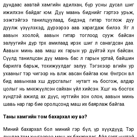
дундаас аавтай хамгийн адилхан, бүр усны дусал шиг
ижилхэн байдаг юм. Дүү маань биднийг гэртээ урьж,
ээжтэйгээ танилцуулаад, бидэнд гитар тоглож дуу
дуулж үзүүлэхэд, дүрээрээ аав харагдаж билээ. Яг л
аавын хоолой, аавын гитар тоглоод сууж байсан
залуугийн дүр төрх амилаад ирэх шиг л санагдсан даа.
Аавын минь аав маш их гарын ур дүйтэй хүн байсан.
Сүүлд танилцсан дүү маань бас л гарын уртай, байшин
барилга барьж, тохижуулдаг залуу. Тэгэхээр өвөөгийн ур
ухааныг тэр чигээр нь өвлөж авсан байгаа юм. Өнгөрсөн өвөл
бид аавынхаа хөшөө дурсгалыг нутагт нь босгож, алдар
цолыг нь мөнхжүүлсэн сайхан үйл хийсэн. Хөшөөг нь босгох
хүндтэй ажилд ах дүүс, нутгийн зон олон, аавын минь
шавь нар гар бие оролцсонд маш их баярлаж байгаа.
Таны хамгийн том бахархал юу вэ?
Миний бахархал бол миний гэр бүл, үр хүүхдүүд. Тэр
дундаа том хүүгээрээ маш их бахархдаг. Айл гэрт үнэтэй