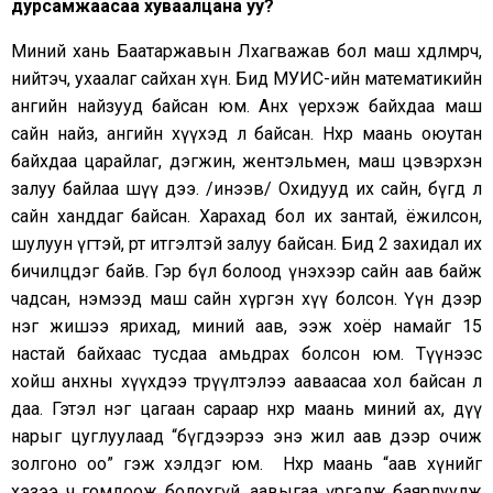
дурсамжаасаа хуваалцана уу?
Миний хань Баатаржавын Лхагважав бол маш хөдөлмөрч,
нийтэч, ухаалаг сайхан хүн. Бид МУИС-ийн математикийн
ангийн найзууд байсан юм. Анх үерхэж байхдаа маш
сайн найз, ангийн хүүхэд л байсан. Нөхөр маань оюутан
байхдаа царайлаг, дэгжин, жентэльмен, маш цэвэрхэн
залуу байлаа шүү дээ. /инээв/ Охидууд их сайн, бүгд л
сайн ханддаг байсан. Харахад бол их зантай, ёжилсон,
шулуун үгтэй, өөртөө итгэлтэй залуу байсан. Бид 2 захидал их
бичилцдэг байв. Гэр бүл болоод үнэхээр сайн аав байж
чадсан, нэмээд маш сайн хүргэн хүү болсон. Үүн дээр
нэг жишээ ярихад, миний аав, ээж хоёр намайг 15
настай байхаас тусдаа амьдрах болсон юм. Түүнээс
хойш анхны хүүхдээ төрүүлтэлээ ааваасаа хол байсан л
даа. Гэтэл нэг цагаан сараар нөхөр маань миний ах, дүү
нарыг цуглуулаад “бүгдээрээ энэ жил аав дээр очиж
золгоно оо” гэж хэлдэг юм. Нөхөр маань “аав хүнийг
хэзээ ч гомдоож болохгүй, аавыгаа үргэлж баярлуулж