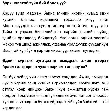
бэрхшээлтэй зүйл бий болов уу?
Хэцүү зүйл мэдээж байна. Миний нөхрийн хувьд зөвхөн
хувийн бизнес, компаниа гэхээсээ илүү нийт
Монголчуудынхаа хувьд их хүртээлтэй хүн шүү дээ.
Тийм ч учраас бизнесийнхээ нарийн ширийн зүйлд
төдийлөн оролцоод байдаггүй. Улс орны эдийн засгийн
макро түвшинд ажиллаж, ухаанаа уралдуулж суудаг хүн.
Эмэгтэй хүн бүх л нарийн чимхлүүр ажлыг нугалдаг.
Өдийг хүртэлх хугацаанд амьдрал, ажил дээрээ
браимталж ирсэн чухал зарчим тань юу вэ?
Би бүх зүйлд чин сэтгэлээсээ ханддаг. Ажил, амьдрал,
бүх л харилцаанд үүнийг баримталдаг. Хариуцлага, чин
сэтгэл хоёр нийцэж байж хүн амжилтад хүрнэ гэж
боддог. Том, жижиг гэлтгүй аливаа зүйлийг сэтгэлээсээ
хүлээн авч чадвал бүтэхгүй, чадахгүй зүйл байхгүй л гэж
хардаг даа.