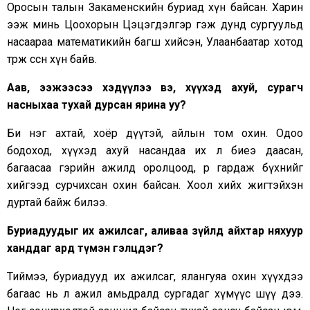
Оросын талын Закаменскийн буриад хүн байсан. Харин
ээж минь Цоохорын Цэцэгдэлгэр гэж дунд сургуульд
насаараа математикийн багш хийсэн, Улаанбаатар хотод
төрж өссөн хүн байв.
Аав, ээжээсээ хэдүүлээ вэ, хүүхэд ахуй, сурагч
насныхаа тухай дурсан ярина уу?
Би нэг ахтай, хоёр дүүтэй, айлын том охин. Одоо
бодоход, хүүхэд ахуй насандаа их л биеэ даасан,
багаасаа гэрийн ажилд оролцоод, өөрөө гардаж бүхнийг
хийгээд сурчихсан охин байсан. Хоол хийх жигтэйхэн
дуртай байж билээ.
Буриадуудыг их ажилсаг, аливаа зүйлд айхтар няхуур
ханддаг ард түмэн гэлцдэг?
Тиймээ, буриадууд их ажилсаг, ялангуяа охин хүүхдээ
багаас нь л ажил амьдралд сургадаг хүмүүс шүү дээ.