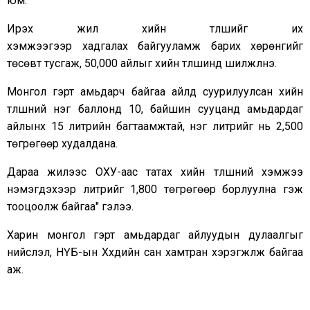
юм.
Ирэх жил хийн түлшийг их
хэмжээгээр хадгалах байгууламж барих хөрөнгийг
төсөвт тусгаж, 50,000 айлыг хийн түлшинд шилжүүлнэ.
Монгол гэрт амьдарч байгаа айлд суурилуулсан хийн
түлшний нэг баллонд 10, байшин сууцанд амьдардаг
айлынх 15 литрийн багтаамжтай, нэг литрийг нь 2,500
төгрөгөөр худалдана.
Дараа жилээс ОХУ-аас татах хийн түлшний хэмжээ
нэмэгдэхээр литрийг 1,800 төгрөгөөр борлуулна гэж
тооцоолж байгаа" гэлээ.
Харин монгол гэрт амьдардаг айлуудын дулаалгыг
нийслэл, НҮБ-ын Хүүхдийн сан хамтран хэрэгжүүлж байгаа
аж.