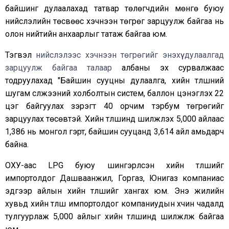
байшинг дулаалахад татвар төлөгчдийн мөнгө буюу
нийслэлийн төсвөөс хэчнээн төгрөг зарцуулж байгаа нь
олон нийтийн анхаарлыг татаж байгаа юм.
Тэгвэл
нийслэлээс хэчнээн төгрөгийг энэхүү дулаалгад
зарцуулж байгаа талаар
албаны эх сурвалжаас
тодруулахад "Байшин сууцны дулаалга, хийн түлшний
шугам сүлжээний холболтын систем, баллон цэнэглэх 22
цэг байгуулах зэрэгт 40 орчим тэрбум төгрөгийг
зарцуулах төсөвтэй. Хийн түлшинд шилжүүлэх 5,000 айлаас
1,386 нь монгол гэрт, байшин сууцанд 3,614 айл амьдарч
байна.
ОХУ-аас LPG буюу шингэрүүлсэн хийн түлшийг
импортолдог Дашваанжил, Горгаз, Юнигаз компаниас
эдгээр айлын хийн түлшийг хангах юм. Энэ жилийн
хувьд хийн түлш импортолдог компаниудын хүчин чадалд
тулгуурлаж 5,000 айлыг хийн түлшинд шилжүүлж байгаа