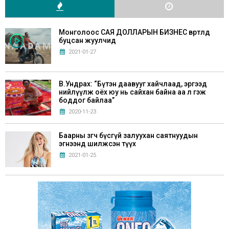
Монголоос САЯ ДОЛЛАРЫН БИЗНЕС өвөртлөөд
буцсан жуулчид
2021-01-27
В.Ундрах: “Бүтэн даавууг хайчлаад, эргээд
нийлүүлж оёх юу нь сайхан байна аа л гэж
боддог байлаа”
2020-11-23
Баарны зөөгч бүсгүй залуухан саятнуудын
эгнээнд шилжсэн түүх
2021-01-25
Г.Билгүүдэй: “Хүүхдүүддээ Монгол аман
зохиол, үлгэрүүдийг маш сайн уншуулах
хэрэгтэй”
2021-05-28