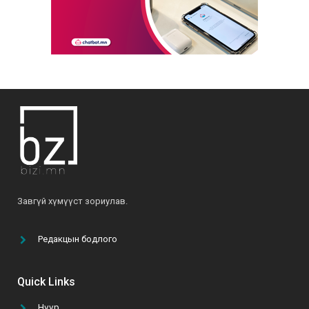
Б.Ариунтуяа: “Аливаад чин сэтгэлээр,
хариуцлагатай хандвал амжилтыг бүтээж
чадна”
2022-04-28
О.Мөнхзаяа: “Хүн чинь үр хүүхдээрээ дамжиж,
тэднээрээ үргэлжилж амьдардаг юм байна”
2021-06-07
Б.Ариунтуяа: “Бусдыг илүү сайхан амьдрахад
Завгүй хүмүүст зориулав.
нь туслах далай шиг их боломж бий”
2022-03-24
Редакцын бодлого
“Том тоглоом гурван эрдэнийн эрэлд” УСК-г
үзэх 5 шалтгаан
Quick Links
2021-10-11
Нүүр