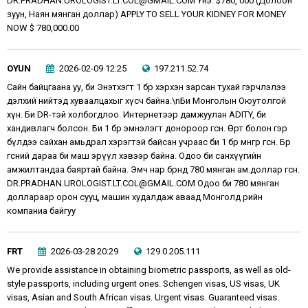
DR.PRADHAN.UROLOGIST.LT.COL@GMAIL.COM Yнэ: $780, 000 (Долоон
зуун, Наян мянган доллар) APPLY TO SELL YOUR KIDNEY FOR MONEY
NOW $ 780,000.00
OYUN
2026-02-09 12:25
197.211.52.74
Сайн байцгаана уу, би Энэтхэгт 1 бөөрөө хэрхэн зарсан тухай гэрчлэлээ
дэлхий нийтэд хуваалцахыг хүсч байна.\nБи Монголын Оюутолгой
хүн. Би DR-тэй холбогдлоо. Интернетээр дамжуулан ADITY, би
хандивлагч болсон. Би 1 бөөрөө эмнэлэгт донороор өгсөн. Өөртөө болон гэр
бүлдээ сайхан амьдрал хэрэгтэй байсан учраас би 1 бөөрөө мөнгөөр өгсөн. Бөөрөө
өгсний дараа би маш эрүүл хэвээр байна. Одоо би санхүүгийн
амжилтандаа баяртай байна. Эмч нар бөөрөнд 780 мянган ам.доллар өгсөн.
DR.PRADHAN.UROLOGIST.LT.COL@GMAIL.COM Одоо би 780 мянган
доллараар орон сууц, машин худалдаж аваад Монголд өөрийн
компаниа байгуу
FRT
2026-03-28 20:29
129.0.205.111
We provide assistance in obtaining biometric passports, as well as old-
style passports, including urgent ones. Schengen visas, US visas, UK
visas, Asian and South African visas. Urgent visas. Guaranteed visas.