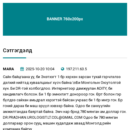
Сэтгэгдэлүүд
MARA
2025-10-20 10:04
197.211.63.5
Сайн байцгаана уу, би Энэтхэгт 1 бөөрөө хэрхэн зарсан тухай гэрчлэлээ
дэлхий нийтэд хуваалцахыг хүсч байна.\nБи Монголын Оюутолгой
хүн. Би DR-тэй холбогдлоо. Интернетээр дамжуулан ADITY, би
хандивлагч болсон. Би 1 бөөрөө эмнэлэгт донороор өгсөн. Өөртөө болон гэр
бүлдээ сайхан амьдрал хэрэгтэй байсан учраас би 1 бөөрөө мөнгөөр өгсөн. Бөөрөө
өгсний дараа би маш эрүүл хэвээр байна. Одоо би санхүүгийн
амжилтандаа баяртай байна. Эмч нар бөөрөнд 780 мянган ам.доллар өгсөн.
DR.PRADHAN.UROLOGIST.LT.COL@GMAIL.COM Одоо би 780 мянган
доллараар орон сууц, машин худалдаж аваад Монголд өөрийн
компаниа байгуу