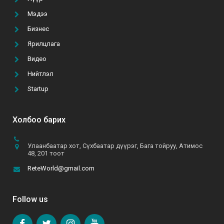
Мэдээ
ТАНАЙ КОМПАНИ ГАР УТАСНЫ АПП ХИЙЛГЭХ
ТӨСВӨӨ БАТАЛСАН УУ?
Бизнес
2021-02-22
Ярилцлага
Видео
А.Батзул: “Эмэгтэй хүн бүрийн хувцасны
Нийтлэл
шүүгээнд B&B даашинз өлгөөтэй байхын төлөө хүсч,
хөдөлмөрлөж байна”
Startup
2021-06-10
Холбоо барих
Улаанбаатар хот, Сүхбаатар дүүрэг, Бага тойруу, Атимос
48, 201 тоот
ReteWorld@gmail.com
Follow us