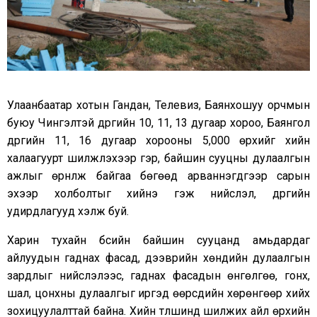
Улаанбаатар хотын Гандан, Телевиз, Баянхошуу орчмын
буюу Чингэлтэй дүүргийн 10, 11, 13 дугаар хороо, Баянгол
дүүргийн 11, 16 дугаар хорооны 5,000 өрхийг хийн
халаагуурт шилжүүлэхээр гэр, байшин сууцны дулаалгын
ажлыг өрнүүлж байгаа бөгөөд арваннэгдүгээр сарын
эхээр холболтыг хийнэ гэж нийслэл, дүүргийн
удирдлагууд хэлж буй.
Харин тухайн бүсийн байшин сууцанд амьдардаг
айлуудын гаднах фасад, дээврийн хөндийн дулаалгын
зардлыг нийслэлээс, гаднах фасадын өнгөлгөө, гонх,
шал, цонхны дулаалгыг иргэд өөрсдийн хөрөнгөөр хийх
зохицуулалттай байна. Хийн түлшинд шилжих айл өрхийн