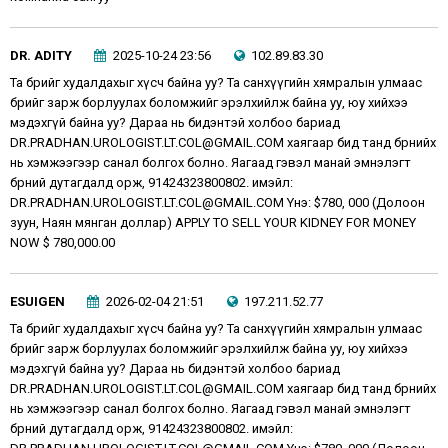
DR. ADITY
2025-10-24 23:56
102.89.83.30
Та бөөрийг худалдахыг хүсч байна уу? Та санхүүгийн хямралын улмаас
бөөрийг зарж борлуулах боломжийг эрэлхийлж байна уу, юу хийхээ
мэдэхгүй байна уу? Дараа нь бидэнтэй холбоо бариад
DR.PRADHAN.UROLOGIST.LT.COL@GMAIL.COM хаягаар бид танд бөөрнийх
нь хэмжээгээр санал болгох болно. Яагаад гэвэл манай эмнэлэгт
бөөрний дутагдалд орж, 91424323800802. имэйл:
DR.PRADHAN.UROLOGIST.LT.COL@GMAIL.COM Yнэ: $780, 000 (Долоон
зуун, Наян мянган доллар) APPLY TO SELL YOUR KIDNEY FOR MONEY
NOW $ 780,000.00
ESUIGEN
2026-02-04 21:51
197.211.52.77
Та бөөрийг худалдахыг хүсч байна уу? Та санхүүгийн хямралын улмаас
бөөрийг зарж борлуулах боломжийг эрэлхийлж байна уу, юу хийхээ
мэдэхгүй байна уу? Дараа нь бидэнтэй холбоо бариад
DR.PRADHAN.UROLOGIST.LT.COL@GMAIL.COM хаягаар бид танд бөөрнийх
нь хэмжээгээр санал болгох болно. Яагаад гэвэл манай эмнэлэгт
бөөрний дутагдалд орж, 91424323800802. имэйл: