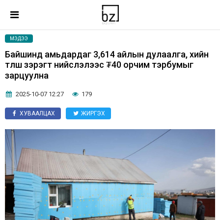
МЭДЭЭ
Байшинд амьдардаг 3,614 айлын дулаалга, хийн
түлш зэрэгт нийслэлээс ₮40 орчим тэрбумыг
зарцуулна
2025-10-07 12:27
179
ХУВААЛЦАХ
ЖИРГЭХ