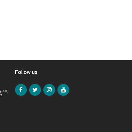
Follow us
үрэг,
от