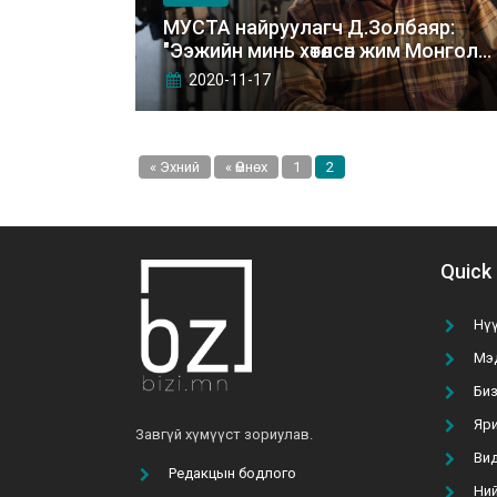
МУСТА найруулагч Д.Золбаяр:
"Ээжийн минь хөтөлсөн жим Монгол
кино" гэдэг ном бол Монголын
2020-11-17
киноны түүхийн талаар их сайхан
бичсэн ном байдаг.
« Эхний
« Өмнөх
1
2
Quick 
Нү
Мэ
Би
Яр
Завгүй хүмүүст зориулав.
Ви
Редакцын бодлого
Ни