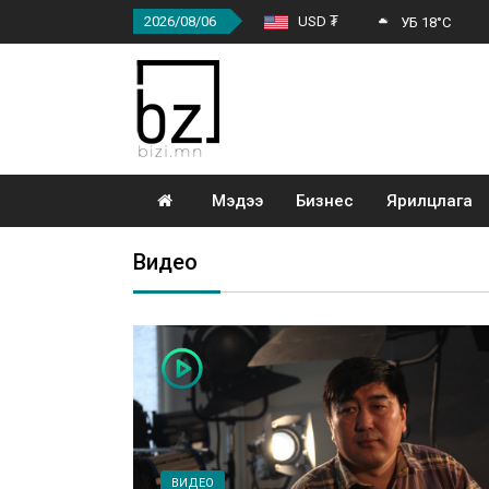
2026/08/06
USD ₮
УБ 18°C
Мэдээ
Бизнес
Ярилцлага
Видео
ВИДЕО