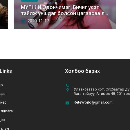
МУГЖ И.Одончимэг: Бичиг үсэг
тайлж уншдаг болсон цагаасаа л
эхлэн ном уншсан.
2020-11-17
Links
Холбоо барих
үр
Улаанбаатар хот, Сүхбаатар дү
дээ
Бага тойруу, Атимос 48, 201 то
знес
ReteWorld@gmail.com
илцлага
део
йтлэл