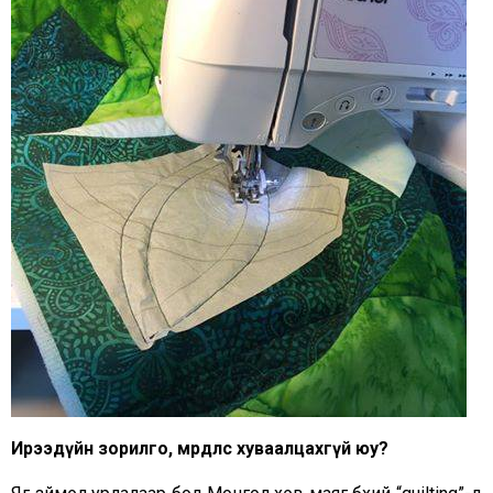
Ирээдүйн зорилго, мөрөөдлөөсөө хуваалцахгүй юу
?