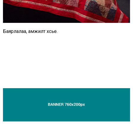
Баярлалаа, амжилт хүсье.