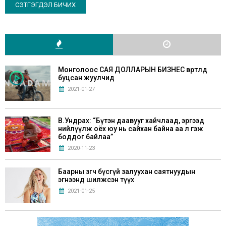
Монголоос САЯ ДОЛЛАРЫН БИЗНЕС өвөртлөөд
буцсан жуулчид
2021-01-27
В.Ундрах: “Бүтэн даавууг хайчлаад, эргээд
нийлүүлж оёх юу нь сайхан байна аа л гэж
боддог байлаа”
2020-11-23
Баарны зөөгч бүсгүй залуухан саятнуудын
эгнээнд шилжсэн түүх
2021-01-25
Г.Билгүүдэй: “Хүүхдүүддээ Монгол аман