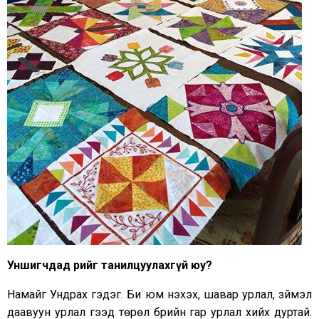
Уншигчдад өөрийгөө танилцуулахгүй юу
?
Намайг Ундрах гэдэг. Би юм нэхэх, шавар урлал, зүймэл
даавуун урлал гээд төрөл бүрийн гар урлал хийх дуртай.