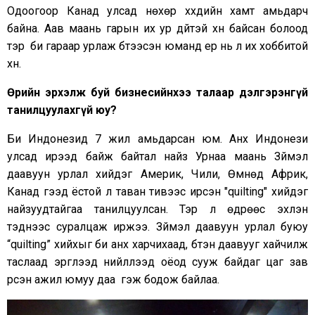
Одоогоор Канад улсад нөхөр хүүхдийн хамт амьдарч
байна. Аав маань гарын их ур дүйтэй хүн байсан болоод
тэр үү би гараар урлаж бүтээсэн юманд ер нь л их хоббитой
хүн.
Өөрийн эрхэлж буй бизнесийнхээ талаар дэлгэрэнгүй
танилцуулахгүй юу
?
Би Индонезид 7 жил амьдарсан юм. Анх Индонези
улсад ирээд байж байтал найз Урнаа маань Зүймэл
даавуун урлал хийдэг Америк, Чили, Өмнөд Африк,
Канад гээд ёстой л таван тивээс ирсэн "quilting" хийдэг
найзуудтайгаа танилцуулсан. Тэр л өдрөөс эхлэн
тэднээс суралцаж иржээ. Зүймэл даавуун урлал буюу
“quilting” хийхыг би анх харчихаад, бүтэн даавууг хайчилж
таслаад эргүүлээд нийлүүлээд оёод сууж байдаг цаг зав
үрсэн ажил юмуу даа гэж бодож байлаа.