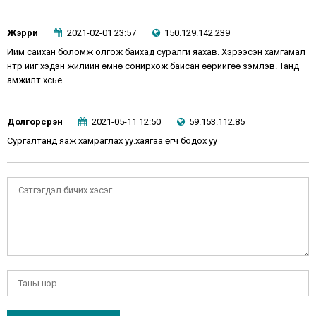
Жэрри
2021-02-01 23:57
150.129.142.239
Ийм сайхан боломж олгож байхад суралгүй яахав. Хэрээсэн хамгамал
нтр ийг хэдэн жилийн өмнө сонирхож байсан өөрийгөө зэмлэв. Танд
амжилт хүсье
Долгорсүрэн
2021-05-11 12:50
59.153.112.85
Сургалтанд яаж хамраглах уу.хаягаа өгч бодох уу