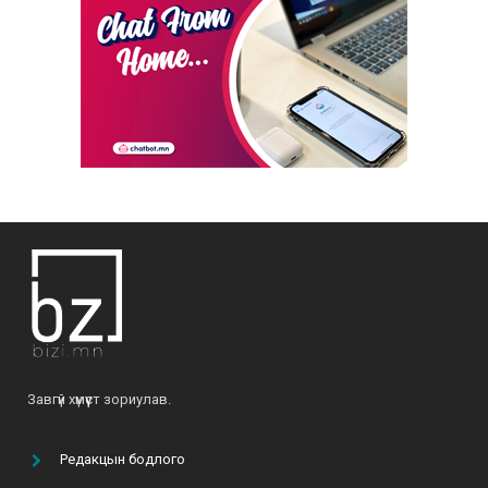
2021-02-17
ХЭН НЬ “ЭТГЭЭД” вэ?
2022-01-06
Б.Ариунтуяа: “Аливаад чин сэтгэлээр,
хариуцлагатай хандвал амжилтыг бүтээж
чадна”
2022-04-28
О.Мөнхзаяа: “Хүн чинь үр хүүхдээрээ дамжиж,
тэднээрээ үргэлжилж амьдардаг юм байна”
2021-06-07
Б.Ариунтуяа: “Бусдыг илүү сайхан амьдрахад
Завгүй хүмүүст зориулав.
нь туслах далай шиг их боломж бий”
2022-03-24
Редакцын бодлого