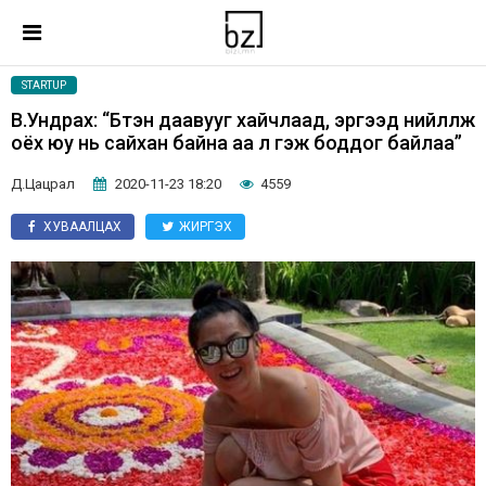
STARTUP
В.Ундрах: “Бүтэн даавууг хайчлаад, эргээд нийлүүлж
оёх юу нь сайхан байна аа л гэж боддог байлаа”
Д.Цацрал
2020-11-23 18:20
4559
ХУВААЛЦАХ
ЖИРГЭХ