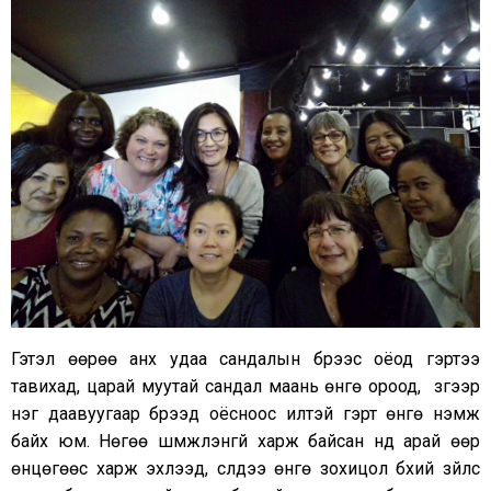
Гэтэл өөрөө анх удаа сандалын бүрээс оёод гэртээ
тавихад, царай муутай сандал маань өнгө ороод, зүгээр
нэг даавуугаар бүрээд оёсноос илүүтэй гэрт өнгө нэмж
байх юм. Нөгөө шүүмжлэнгүй харж байсан нүд арай өөр
өнцөгөөс харж эхлээд, сүүлдээ өнгө зохицол бүхий зүйлс