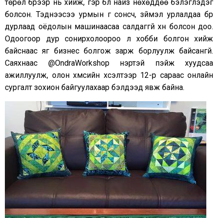
төрөл бүрээр нь хийж, гэр бүл найз нөхөддөө бэлэглэдэг
болсон. Тэднээсээ урмын үг сонсч, зүймэл урлалдаа бүр
дурлаад оёдолын машинаасаа салдаггүй хүн болсон доо.
Одоогоор дур сонирхолоороо л хобби болгон хийж
байснаас яг бизнес болгож зарж борлуулж байсангүй.
Саяхнаас @OndraWorkshop нэртэй пэйж хуудсаа
ажиллуулж, олон хүмүүсийн хүсэлтээр 12-р сараас онлайн
сургалт зохион байгуулахаар бэлдээд явж байна.