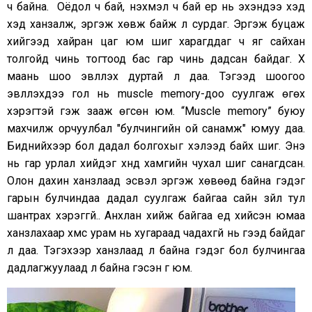
ч байна. Оёдол ч бай, нэхмэл ч бай ер нь эхэндээ хэд
хэд ханзалж, эргэж хөвж байж л сурдаг. Эргэж буцаж
хийгээд хайран цаг юм шиг харагддаг ч яг сайхан
толгойд чинь тогтоод бас гар чинь дадсан байдаг. Хүү
маань шоо эвлүүлэх дуртай л даа. Тэгээд шоогоо
эвлүүлэхдээ гол нь muscle memory-доо суулгаж өгөх
хэрэгтэй гэж зааж өгсөн юм. “Muscle memory” буюу
махчилж орчуулбал "булчингийн ой санамж" юмуу даа.
Биднийхээр бол дадал болгохыг хэлээд байх шиг. Энэ
нь гар урлал хийдэг хүнд хамгийн чухал шиг санагдсан.
Олон дахин ханзлаад эсвэл эргэж хөвөөд байна гэдэг
гарын булчиндаа дадал суулгаж байгаа сайн зүйл тул
шантрах хэрэггүй.. Анхлан хийж байгаа үед хийсэн юмаа
ханзлахаар хүмүүс урам нь хугараад чадахгүй нь гээд байдаг
л даа. Тэгэхээр ханзлаад л байна гэдэг бол булчингаа
дадлагжуулаад л байна гэсэн үг юм.