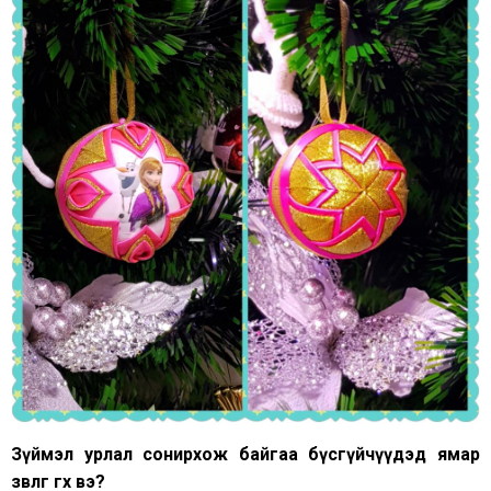
Зүймэл урлал сонирхож байгаа бүсгүйчүүдэд ямар
зөвлөгөө өгөх вэ
?