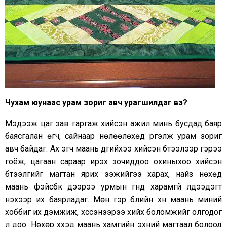
Чухам юунаас урам зориг авч урагшилдаг вэ
?
Мэдээж цаг зав гаргаж хийсэн ажил минь бусдад баяр
баясгалан өгч, сайнаар нөлөөлөхөд үргэлж урам зориг
авч байдаг. Ах эгч маань дүүгийхээ хийсэн бүтээлээр гэрээ
гоёж, цагаан сараар ирэх зочиддоо охиныхоо хийсэн
бүтээлгийг магтан ярих ээжийгээ харах, найз нөхөд
маань фэйсбүүк дээрээ урмын үгнүүд харамгүй үлдээдэгт
үнэхээр их баярладаг. Мөн гэр бүлийн хүн маань миний
хоббиг их дэмжиж, хүссэнээрээ хийх боломжийг олгодог
л доо. Нөхөр хүүхэд маань хамгийн эхний магтаал болоод