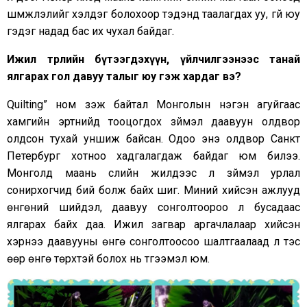
шүүмжлэлийг хэлдэг болохоор тэдэнд таалагдах уу, үгүй юу
гэдэг надад бас их чухал байдаг.
Ижил төрлийн бүтээгдэхүүн, үйлчилгээнээс танай
ялгарах гол давуу талыг юу гэж хардаг вэ
?
Quilting” ном үзэж байтал Монголын нэгэн агуйгаас
хамгийн эртнийд тооцогдох зүймэл даавуун олдвор
олдсон тухай уншиж байсан. Одоо энэ олдвор Санкт
Петербург хотноо хадгалагдаж байдаг юм билээ.
Монголд маань сүүлийн жилүүдээс л зүймэл урлал
сонирхогчид бий болж байх шиг. Миний хийсэн ажлууд
өнгөний шийдэл, даавуу сонголтоороо л бусадаас
ялгарах байх даа. Ижил загвар аргачлалаар хийсэн
хэрнээ даавууны өнгө сонголтоосоо шалтгаалаад л тэс
өөр өнгө төрхтэй болох нь түгээмэл юм.