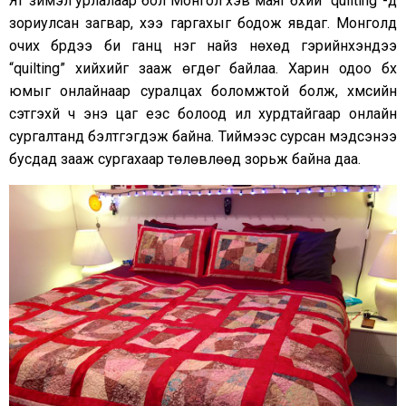
Яг зүймэл урлалаар бол Монгол хэв маяг бүхий “quilting”-д
зориулсан загвар, хээ гаргахыг бодож явдаг. Монголд
очих бүрдээ би ганц нэг найз нөхөд гэрийнхэндээ
“quilting” хийхийг зааж өгдөг байлаа. Харин одоо бүх
юмыг онлайнаар суралцах боломжтой болж, хүмүүсийн
сэтгэхүй ч энэ цаг үеэс болоод илүү хурдтайгаар онлайн
сургалтанд бэлтгэгдэж байна. Тиймээс сурсан мэдсэнээ
бусдад зааж сургахаар төлөвлөөд зорьж байна даа.