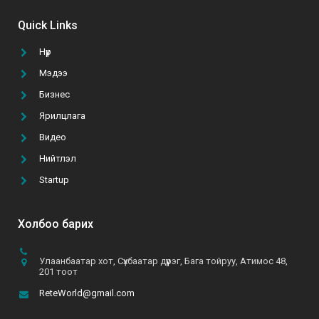
“Том тоглоом гурван эрдэнийн эрэлд” УСК-г
үзэх 5 шалтгаан
Quick Links
2021-10-11
Нүүр
Мэдээ
ТАНАЙ КОМПАНИ ГАР УТАСНЫ АПП ХИЙЛГЭХ
ТӨСВӨӨ БАТАЛСАН УУ?
Бизнес
2021-02-22
Ярилцлага
Видео
А.Батзул: “Эмэгтэй хүн бүрийн хувцасны
Нийтлэл
шүүгээнд B&B даашинз өлгөөтэй байхын төлөө хүсч,
хөдөлмөрлөж байна”
Startup
2021-06-10
Холбоо барих
Улаанбаатар хот, Сүхбаатар дүүрэг, Бага тойруу, Атимос 48,
201 тоот
ReteWorld@gmail.com