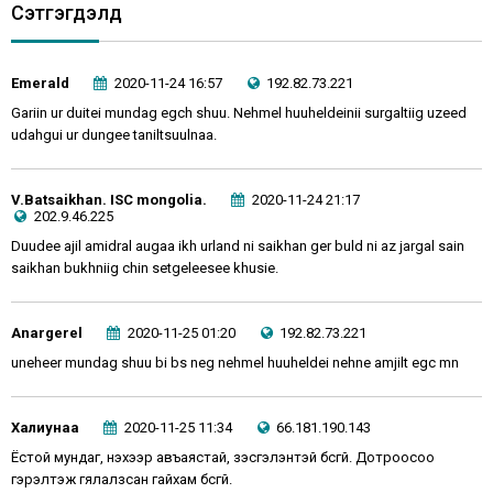
Сэтгэгдэлүүд
Emerald
2020-11-24 16:57
192.82.73.221
Gariin ur duitei mundag egch shuu. Nehmel huuheldeinii surgaltiig uzeed
udahgui ur dungee taniltsuulnaa.
V.Batsaikhan. ISC mongolia.
2020-11-24 21:17
202.9.46.225
Duudee ajil amidral augaa ikh urland ni saikhan ger buld ni az jargal sain
saikhan bukhniig chin setgeleesee khusie.
Anargerel
2020-11-25 01:20
192.82.73.221
uneheer mundag shuu bi bs neg nehmel huuheldei nehne amjilt egc mn
Халиунаа
2020-11-25 11:34
66.181.190.143
Ёстой мундаг, үнэхээр авъаястай, үзэсгэлэнтэй бүсгүй. Дотроосоо
гэрэлтэж гялалзсан гайхам бүсгүй.