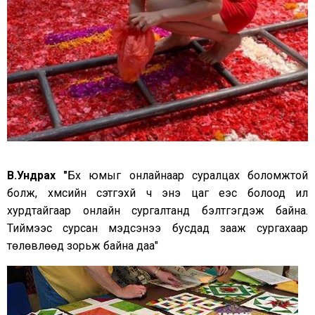
В.Ундрах "
Бүх юмыг онлайнаар суралцах боломжтой
болж, хүмүүсийн сэтгэхүй ч энэ цаг үеэс болоод илүү
хурдтайгаар онлайн сургалтанд бэлтгэгдэж байна.
Тиймээс сурсан мэдсэнээ бусдад зааж сургахаар
төлөвлөөд зорьж байна даа"