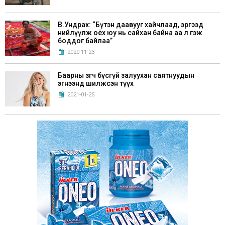
В.Ундрах: “Бүтэн даавууг хайчлаад, эргээд
нийлүүлж оёх юу нь сайхан байна аа л гэж
боддог байлаа”
2020-11-23
Баарны зөөгч бүсгүй залуухан саятнуудын
эгнээнд шилжсэн түүх
2021-01-25
Г.Билгүүдэй: “Хүүхдүүддээ Монгол аман
зохиол, үлгэрүүдийг маш сайн уншуулах
хэрэгтэй”
2021-05-28
Хөл хорионы үед эрхэлж болох 6 бизнес санаа
2020-11-21