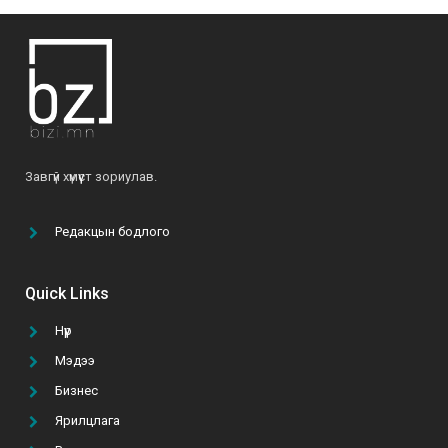
2022-04-28
О.Мөнхзаяа: “Хүн чинь үр хүүхдээрээ дамжиж,
тэднээрээ үргэлжилж амьдардаг юм байна”
2021-06-07
Б.Ариунтуяа: “Бусдыг илүү сайхан амьдрахад
Завгүй хүмүүст зориулав.
нь туслах далай шиг их боломж бий”
2022-03-24
Редакцын бодлого
“Том тоглоом гурван эрдэнийн эрэлд” УСК-г
үзэх 5 шалтгаан
Quick Links
2021-10-11
Нүүр
Мэдээ
ТАНАЙ КОМПАНИ ГАР УТАСНЫ АПП ХИЙЛГЭХ
ТӨСВӨӨ БАТАЛСАН УУ?
Бизнес
2021-02-22
Ярилцлага