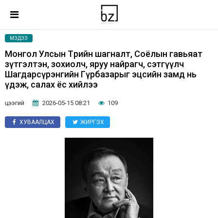
МЭДЭЭ
Монгол Улсын Төрийн шагналт, Соёлын гавьяат
зүтгэлтэн, зохиолч, яруу найрагч, сэтгүүлч
Шагдарсүрэнгийн Гүрбазарыг эцсийн замд нь
үдэж, салах ёс хийлээ
цээгий
2026-05-15 08:21
109
ХУВААЛЦАХ
ЖИРГЭХ