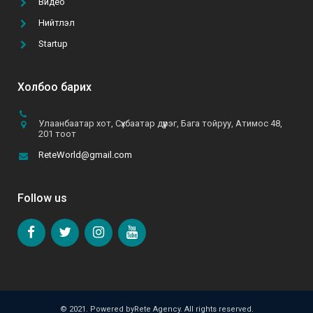
Видео
А.Батзул: “Эмэгтэй хүн бүрийн хувцасны
Нийтлэл
шүүгээнд B&B даашинз өлгөөтэй байхын төлөө хүсч,
хөдөлмөрлөж байна”
Startup
2021-06-10
Холбоо барих
Улаанбаатар хот, Сүхбаатар дүүрэг, Бага тойруу, Атимос 48,
201 тоот
ReteWorld@gmail.com
Follow us
© 2021. Powered byRete Agency. All rights reserved.