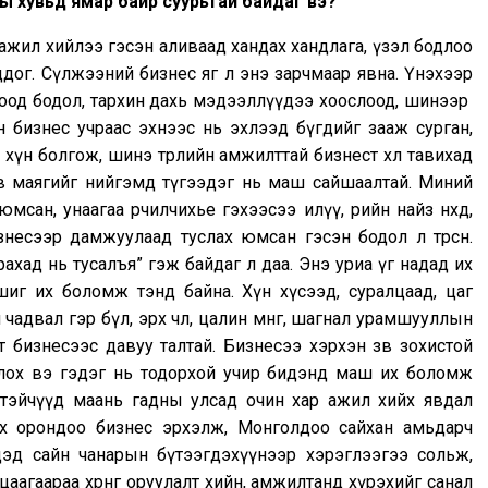
ы хувьд ямар байр суурьтай байдаг вэ?
ч ажил хийлээ гэсэн аливаад хандах хандлага, үзэл бодлоо
ддог. Сүлжээний бизнес яг л энэ зарчмаар явна. Үнэхээр
оод бодол, тархин дахь мэдээллүүдээ хоослоод, шинээр
н бизнес учраас эхнээс нь эхлээд бүгдийг зааж сурган,
хүн болгож, шинэ төрлийн амжилттай бизнест хөл тавихад
в маягийг нийгэмд түгээдэг нь маш сайшаалтай. Миний
ан, унаагаа өөрчилчихье гэхээсээ илүү, өөрийн найз нөхөд,
несээр дамжуулаад туслах юмсан гэсэн бодол л төрсөн.
ахад нь тусалъя” гэж байдаг л даа. Энэ уриа үг надад их
шиг их боломж тэнд байна. Хүн хүсээд, суралцаад, цаг
чадвал гэр бүл, эрх чөлөө, цалин мөнгө, шагнал урамшууллын
лт бизнесээс давуу талтай. Бизнесээ хэрхэн зөв зохистой
лох вэ гэдэг нь тодорхой учир бидэнд маш их боломж
эгтэйчүүд маань гадны улсад очин хар ажил хийх явдал
эх орондоо бизнес эрхэлж, Монголдоо сайхан амьдарч
дэд сайн чанарын бүтээгдэхүүнээр хэрэглээгээ сольж,
ацаагаараа хөрөнгө оруулалт хийн, амжилтанд хүрэхийг санал