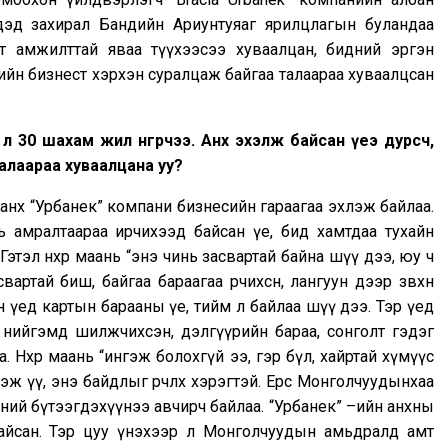
дэд захирал Бандийн Ариунтуяаг ярилцлагын буландаа
т амжилттай яваа түүхээсээ хуваалцан, бидний эргэн
ийн бизнест хэрхэн суралцаж байгаа талаараа хуваалцсан
 30 шахам жил өнгөрчээ. Анх эхэлж байсан үеэ дурсч,
алаараа хуваалцана уу?
 анх “Урбанек” компани бизнесийн гараагаа эхлэж байлаа.
ь амралтаараа ирчихээд байсан үе, бид хамтдаа тухайн
этэл нөхөр маань “энэ чинь засвартай байна шүү дээ, юу ч
артай биш, байгаа бараагаа өрчихсөн, лангуун дээр зөвхөн
хайн үед картын барааны үе, тийм л байлаа шүү дээ. Тэр үед
нийгэмд шилжчихсэн, дэлгүүрийн бараа, сонголт гэдэг
а. Нөхөр маань “ингэж болохгүй ээ, гэр бүл, хайртай хүмүүс
 үү, энэ байдлыг өөрчлөх хэрэгтэй. Ерөөсөө Монголчуудынхаа
ий бүтээгдэхүүнээ авчирч байлаа. “Урбанек” –ийн анхны
байсан. Тэр цуу үнэхээр л Монголчуудын амьдралд амт