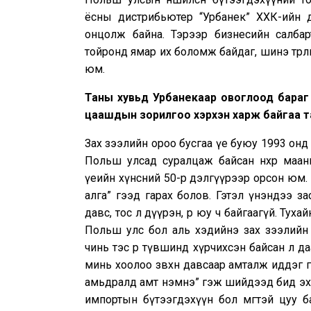
ёсны дистрибьютер “Урбанек” ХХК-ийн 
онцолж байна. Тэрээр бизнесийн салбар
тойронд ямар их боломж байдаг, шинэ төрл
юм.
Таны хувьд Урбанекаар овоглоод бараг л
цаашдын зорилгоо хэрхэн харж байгаа т
Зах зээлийн ороо бусгаа үе буюу 1993 онд
Польш улсад суралцаж байсан нөхөр маан
үеийн хүнсний 50-р дэлгүүрээр орсон юм. Г
алга” гээд гарах болов. Гэтэл үнэндээ засв
давс, тос л дүүрэн, өөр юу ч байгаагүй. Ту
Польш улс бол аль хэдийнэ зах зээлийн 
чинь тэс өөр түвшинд хүрчихсэн байсан л да
минь хоолоо зөвхөн давсаар амталж иддэг гэж
амьдралд амт нэмнэ” гэж шийдээд бид эхн
импортын бүтээгдэхүүн бол мөөгтэй цуу 