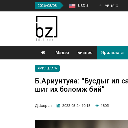
2026/08/08
USD ₮
УБ 18°C
Мэдээ
Бизнес
Ярилцлага
ЯРИЛЦЛАГА
Б.Ариунтуяа: “Бусдыг илүү
шиг их боломж бий”
Д.Цацрал
2022-03-24 10:18
1805