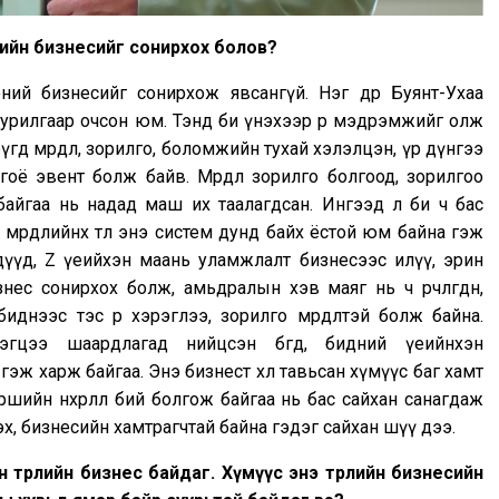
лийн бизнесийг сонирхох болов?
ий бизнесийг сонирхож явсангүй. Нэг өдөр Буянт-Ухаа
 урилгаар очсон юм. Тэнд би үнэхээр өөр мэдрэмжийг олж
үгд мөрөөдөл, зорилго, боломжийн тухай хэлэлцэн, үр дүнгээ
оё эвент болж байв. Мөрөөдлөө зорилго болгоод, зорилгоо
байгаа нь надад маш их таалагдсан. Ингээд л би ч бас
рөөдлийнхөө төлөө энэ систем дунд байх ёстой юм байна гэж
дүүд, Z үеийхэн маань уламжлалт бизнесээс илүү, эрин
нес сонирхох болж, амьдралын хэв маяг нь ч өөрчлөгдөн,
нээс тэс өөр хэрэглээ, зорилго мөрөөдөлтэй болж байна.
цээ шаардлагад нийцсэн бөгөөд, бидний үеийнхэн
эж харж байгаа. Энэ бизнест хөл тавьсан хүмүүс баг хамт
ршийн нөхөрлөл бий болгож байгаа нь бас сайхан санагдаж
хичээх, бизнесийн хамтрагчтай байна гэдэг сайхан шүү дээ.
төрлийн бизнес байдаг. Хүмүүс энэ төрлийн бизнесийн