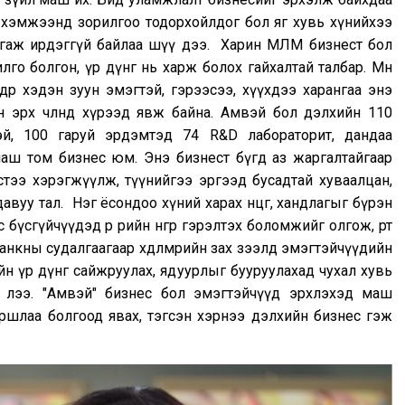
 хэмжээнд зорилгоо тодорхойлдог бол яг хувь хүнийхээ
 гаргаж ирдэггүй байлаа шүү дээ. Харин МЛМ бизнест бол
зорилго болгон, үр дүнг нь харж болох гайхалтай талбар. Мөн
өдөр хэдэн зуун эмэгтэй, гэрээсээ, хүүхдээ харангаа энэ
 эрх чөлөөнд хүрээд явж байна. Амвэй бол дэлхийн 110
эй, 100 гаруй эрдэмтэд 74 R&D лабораторит, дандаа
аш том бизнес юм. Энэ бизнест бүгд аз жаргалтайгаар
стээ хэрэгжүүлж, түүнийгээ эргээд бусадтай хуваалцан,
 давуу тал. Нэг ёсондоо хүний харах өнцөг, хандлагыг бүрэн
үсгүйчүүдэд өөр өөрийн өнгөөр гэрэлтэх боломжийг олгож, өөртөө
банкны судалгаагаар хөдөлмөрийн зах зээлд эмэгтэйчүүдийн
н үр дүнг сайжруулах, ядуурлыг бууруулахад чухал хувь
 лээ. "Амвэй" бизнес бол эмэгтэйчүүд эрхлэхэд маш
ршлаа болгоод явах, тэгсэн хэрнээ дэлхийн бизнес гэж