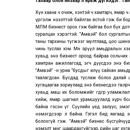
талаар олон янзаар л ярьж дүгнэдэг. Тан
Хүн хаана ч очиж, хэнтэй ч хамтарч, ямар 
үргэлж нээлттэй байлгах ёстой гэж би бо
МЛМ бизнест орох гэж байгаа бол бүх дот
суралцах хэрэгтэй. "Амвэй" бол сургалты
таны тархины түгжээг мултлаад, цоо шинэ 
чинь туслах юм. Мөн эрүүл амьдралын хэ
хувьд энэ бизнест ороод байраа сольчих юмс
хамтран ажиллагсад, эгч дүүсдээ энэ биз
"Амвэй" -н уриа “бусдыг илүү сайхан амьдр
таалагдсан. Бусдад туслаж болох далай 
хугацаагаа зориулаад энэ бизнесдээ төвлөрч 
хувьд маш их боломжийг өгдөгөөрөө уламжла
хийж, ямар шагнал урамшуулалд хүрч бо
байна гэсэн үг. Сүүлийн үед залуус, эм
нэмэгдсээр л байна. Гэтэл бид яагаад 
болохгүй гэж. "Амвэй" бизнес бүсгүйчүү
нэмэлт мөнгө шаардахгүйгээр, өөрийн цаг хуг