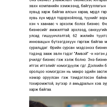
зөвхөн компанийн хэмжээнд, байгууллагын
хувьд харж байгаа алсын хараа, мөрөөдлөө
хувь хүн мөрөөдлөө тодорхойлоод, түүнийгөө 
хэн ч хаанаас ч эрхэлж болох бизнес. Өнө
бизнесийг амжилттай эрхлээд, санхүүгийн
улсад гишүүнчлэлтэй, 62 жилийн түүхт
инновацын бүтээгдэхүүн гаргаж байгаа м
суралцдаг. Өөрийн сурсан мэдсэнээ бизне
тэдэнд зааж зөвлөнө гэдэг "Амвэй" -н нэгэн
өөрчилдөг бизнес гэж хэлж болно. Энэ бизнес б
итгэх итгэлийг нэмэгдүүлж өгдөг. Дэлхийн 
оролцоо нэмэгдсэн нь макро эдийн засгий
нэмэр оруулсан гэж тэмдэглэсэн байна
тохиромжтой, зүгээр л амьдралын хэв зу
харж байгаа.