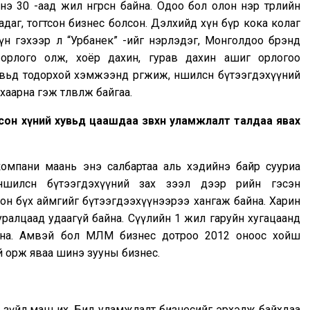
 30 -аад жил өнгөрсөн байна. Одоо бол олон нэр төрлийн
адаг, тогтсон бизнес болсон. Дэлхийд хүн бүр кока колаг
үн гэхээр л “Урбанек” -ийг нэрлэдэг, Монголдоо брэнд
орлого олж, хоёр дахин, гурав дахин ашиг орлогоо
вьд тодорхой хэмжээнд өргөжиж, нөөшилсөн бүтээгдэхүүний
аарна гэж төлөвлөж байгаа.
осон хүний хувьд цаашдаа зөвхөн уламжлалт талдаа явах
компани маань энэ салбартаа аль хэдийнэ байр сууриа
өөшилсөн бүтээгдэхүүний зах зээл дээр өөрийн гэсэн
лон бүх аймгийг бүтээгдээхүүнээрээ хангаж байна. Харин
алцаад удаагүй байна. Сүүлийн 1 жил гаруйн хугацаанд
йна. Амвэй бол МЛМ бизнес дотроо 2012 оноос хойш
й орж яваа шинэ зууны бизнес.
 зүйл маш их. Бид уламжлалт бизнесийг эрхэлж байхдаа