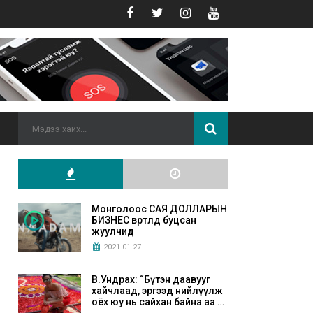
Монголоос САЯ ДОЛЛАРЫН
БИЗНЕС өвөртлөөд буцсан
жуулчид
2021-01-27
В.Ундрах: “Бүтэн даавууг
хайчлаад, эргээд нийлүүлж
оёх юу нь сайхан байна аа л