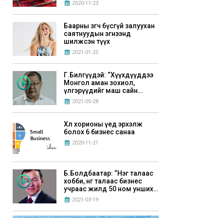
гэж боддог байлаа”
2020-11-23
Баарны зөөгч бүсгүй залуухан
саятнуудын эгнээнд
шилжсэн түүх
2021-01-25
Г.Билгүүдэй: “Хүүхдүүддээ
Монгол аман зохиол,
үлгэрүүдийг маш сайн
уншуулах хэрэгтэй”
2021-05-28
Хөл хорионы үед эрхэлж
болох 6 бизнес санаа
2020-11-21
Б.Болдбаатар: “Нэг талаас
хобби, нөгөө талаас бизнес
учраас жилд 50 ном унших
зорилго тавьдаг”
2021-03-19