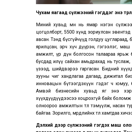
Чухам яагаад сүлжээний гэгддэг энэ төр
Миний хувьд өмнө нь ямар нэгэн сүлжээн
цогцолборт, 5500 хүнд зориулсан эвентэд
авсан. Тэнд бүсгүйчүүд голдуу цуглараад, б
ярилцсан, эрч хүч дүүрэн, гэгээлэг, маш г
амжилт, үр дүн болгосон талаараа ярьж 
бусдад илүү сайхан амьдрахад нь туслаж, мө
үзээд, шийдвэрээ гаргасан. Бидний хүүх
зууны чиг хандлагаа дагаад, дижитал биз
инновацын бүтээгдэхүүн гэдэг ч юмуу, бид
Амвэй бизнесийн хувьд яг энэ хэрэг
хүүхдүүдүүдээсээ хоцрохгүй байх боломж г
олноороо амжилтын төлөө тэмүүлж, насан ту
байгаа. Зорилго, мөрөөдлийнхөө төлөө хамтдаа 
Дэлхий дээр сүлжээний гэгдэх маш олон 