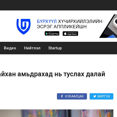
Видео
Нийтлэл
Startup
 сайхан амьдрахад нь туслах далай
ХУВААЛЦАХ
ЖИРГЭХ