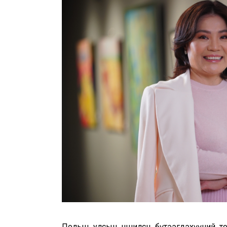
Польш улсын нөөшилсөн бүтээгдэхүүний т