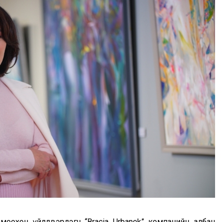
омоохон үйлдвэрлэгч “Вracia Urbanek” компанийн албан