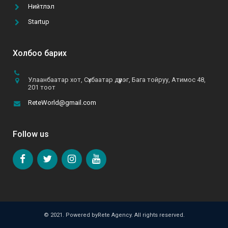
Нийтлэл
шүүгээнд B&B даашинз өлгөөтэй байхын төлөө хүсч,
хөдөлмөрлөж байна”
Startup
2021-06-10
Холбоо барих
Улаанбаатар хот, Сүхбаатар дүүрэг, Бага тойруу, Атимос 48,
201 тоот
ReteWorld@gmail.com
Follow us
© 2021. Powered byRete Agency. All rights reserved.