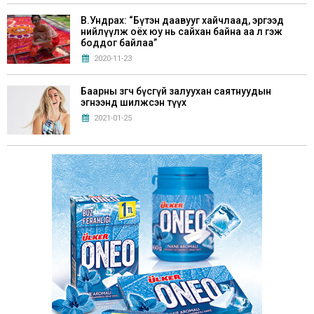
В.Ундрах: “Бүтэн даавууг хайчлаад, эргээд
нийлүүлж оёх юу нь сайхан байна аа л гэж
боддог байлаа”
2020-11-23
Баарны зөөгч бүсгүй залуухан саятнуудын
эгнээнд шилжсэн түүх
2021-01-25
Г.Билгүүдэй: “Хүүхдүүддээ Монгол аман
зохиол, үлгэрүүдийг маш сайн уншуулах
хэрэгтэй”
2021-05-28
Хөл хорионы үед эрхэлж болох 6 бизнес санаа
2020-11-21
Б.Болдбаатар: “Нэг талаас хобби, нөгөө талаас