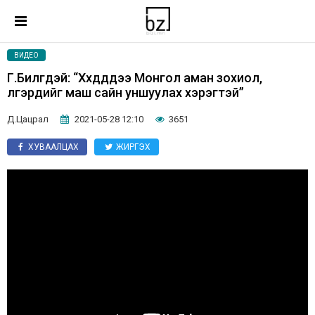
ВИДЕО
Г.Билгүүдэй: “Хүүхдүүддээ Монгол аман зохиол,
үлгэрүүдийг маш сайн уншуулах хэрэгтэй”
Д.Цацрал
2021-05-28 12:10
3651
ХУВААЛЦАХ
ЖИРГЭХ