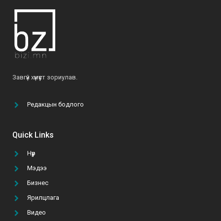
О.Мөнхзаяа: “Хүн чинь үр хүүхдээрээ дамжиж,
тэднээрээ үргэлжилж амьдардаг юм байна”
2021-06-07
Б.Ариунтуяа: “Бусдыг илүү сайхан амьдрахад
Завгүй хүмүүст зориулав.
нь туслах далай шиг их боломж бий”
2022-03-24
Редакцын бодлого
“Том тоглоом гурван эрдэнийн эрэлд” УСК-г
үзэх 5 шалтгаан
Quick Links
2021-10-11
Нүүр
Мэдээ
ТАНАЙ КОМПАНИ ГАР УТАСНЫ АПП ХИЙЛГЭХ
ТӨСВӨӨ БАТАЛСАН УУ?
Бизнес
2021-02-22
Ярилцлага
Видео
А.Батзул: “Эмэгтэй хүн бүрийн хувцасны