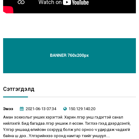
Сэтгэгдэлүүд
Эмээ
2021-06-13 07:34
150.129.140.20
Аман зохиолыг унших хэрэгтэй. Харин үлгэр унш гэдэгтэй санал
нийлэхгүй. Бид багадаа үлгэр уншиж л өссөн. Тэглээ гээд дээрдсэнгүй,
Үлгэр уншаад өлийсөн сохрууд болж улс орноо ч удирдаж чадахгүй
байна шүү дээ...Үлгэрийнхээ оронд намтар түүхийг уншуул....