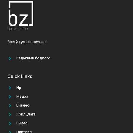
О.Мөнхзаяа: “Хүн чинь үр хүүхдээрээ дамжиж,
тэднээрээ үргэлжилж амьдардаг юм байна”
2021-06-07
Б.Ариунтуяа: “Бусдыг илүү сайхан амьдрахад
Завгүй хүмүүст зориулав.
нь туслах далай шиг их боломж бий”
2022-03-24
Редакцын бодлого
“Том тоглоом гурван эрдэнийн эрэлд” УСК-г
үзэх 5 шалтгаан
Quick Links
2021-10-11
Нүүр
Мэдээ
ТАНАЙ КОМПАНИ ГАР УТАСНЫ АПП ХИЙЛГЭХ
ТӨСВӨӨ БАТАЛСАН УУ?
Бизнес
2021-02-22
Ярилцлага
Видео
А.Батзул: “Эмэгтэй хүн бүрийн хувцасны
Нийтлэл
шүүгээнд B&B даашинз өлгөөтэй байхын төлөө хүсч,