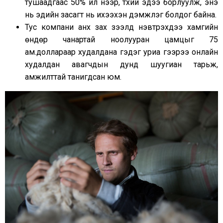
тушаадгаас 50% илүү үнээр, түүхий эдээ борлуулж, энэ
нь эдийн засагт нь ихээхэн дэмжлэг болдог байна.
Тус компани анх зах зээлд нэвтрэхдээ хамгийн
өндөр чанартай ноолууран цамцыг 75
ам.доллараар худалдана гэдэг уриа үгээрээ онлайн
худалдан авагчдын дунд шуугиан тарьж,
амжилттай танигдсан юм.