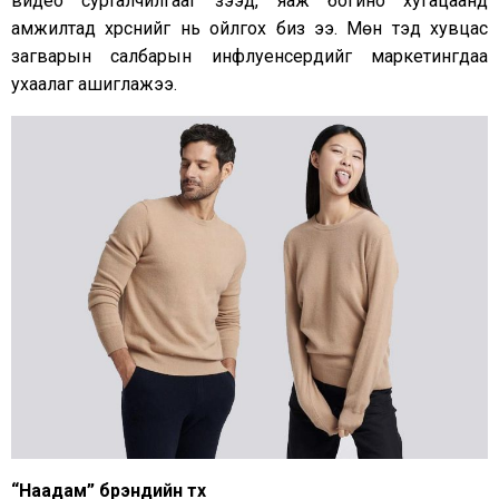
видео сурталчилгааг үзээд, яаж богино хугацаанд
амжилтад хүрснийг нь ойлгох биз ээ. Мөн тэд хувцас
загварын салбарын инфлуенсерүүдийг маркетингдаа
ухаалаг ашиглажээ.
“Наадам” брэндийн түүх