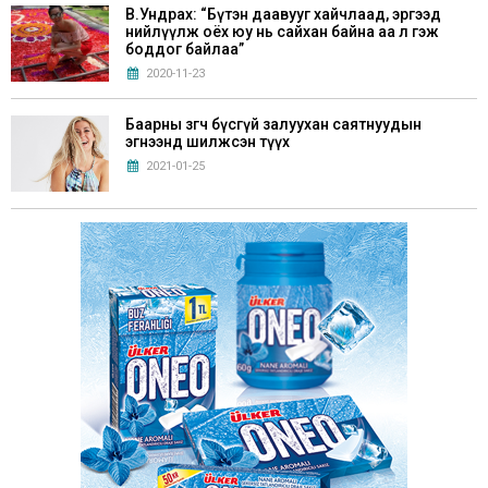
В.Ундрах: “Бүтэн даавууг хайчлаад, эргээд
нийлүүлж оёх юу нь сайхан байна аа л гэж
боддог байлаа”
2020-11-23
Баарны зөөгч бүсгүй залуухан саятнуудын
эгнээнд шилжсэн түүх
2021-01-25
Г.Билгүүдэй: “Хүүхдүүддээ Монгол аман
зохиол, үлгэрүүдийг маш сайн уншуулах
хэрэгтэй”
2021-05-28
Хөл хорионы үед эрхэлж болох 6 бизнес санаа
2020-11-21
Б.Болдбаатар: “Нэг талаас хобби, нөгөө талаас
бизнес учраас жилд 50 ном унших зорилго