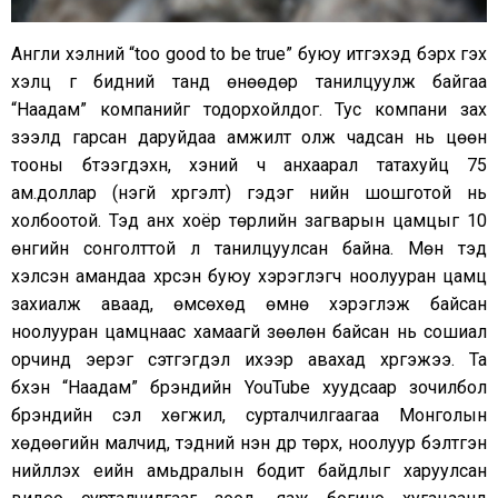
Англи хэлний “too good to be true” буюу итгэхэд бэрх гэх
хэлц үг бидний танд өнөөдөр танилцуулж байгаа
“Наадам” компанийг тодорхойлдог. Тус компани зах
зээлд гарсан даруйдаа амжилт олж чадсан нь цөөн
тооны бүтээгдэхүүн, хэний ч анхаарал татахуйц 75
ам.доллар (үнэгүй хүргэлт) гэдэг үнийн шошготой нь
холбоотой. Тэд анх хоёр төрлийн загварын цамцыг 10
өнгийн сонголттой л танилцуулсан байна. Мөн тэд
хэлсэн амандаа хүрсэн буюу хэрэглэгч ноолууран цамц
захиалж аваад, өмсөхөд өмнө хэрэглэж байсан
ноолууран цамцнаас хамаагүй зөөлөн байсан нь сошиал
орчинд эерэг сэтгэгдэл ихээр авахад хүргэжээ. Та
бүхэн “Наадам” брэндийн YouTube хуудсаар зочилбол
брэндийн үүсэл хөгжил, сурталчилгаагаа Монголын
хөдөөгийн малчид, тэдний үнэн дүр төрх, ноолуур бэлтгэн
нийлүүлэх үеийн амьдралын бодит байдлыг харуулсан