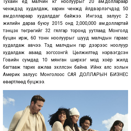
Тухайн үед малчин кг ноолуурыг 20 ам.доллараар
ченжүүдэд худалдаж, харин ченжүүд үйлдвэрлэгчдэд 50
ам.доллараар худалддаг байжээ. Ингээд залуус 2
жилийн дараа буюу 2015 онд 2,000,000 ам.доллартай
тэнцэх төгрөгийг 32 гялгар торонд уутлаад Монголд
буцан ирж, 60 тонн ноолуурыг шууд малчдын гараас
худалдаж авчээ. Тэд малчдын гар дээрээс ноолуур
худалдаж аваад зогссонгүй. Цөлжилтөд нэрвэгдсэн
Говийн сумдад 10 мянган ширхэг мод хоёр жилд
багтааж тарих ажлаа эхлүүлсэн байна. Ийнхүү алс холын
Америк залуус Монголоос САЯ ДОЛЛАРЫН БИЗНЕС
өвөртлөөд буцжээ.