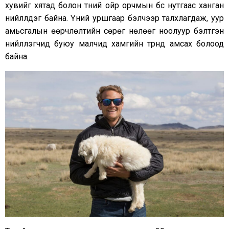
хувийг хятад болон түүний ойр орчмын бүс нутгаас ханган
нийлүүлдэг байна. Үүний уршгаар бэлчээр талхлагдаж, уур
амьсгалын өөрчлөлтийн сөрөг нөлөөг ноолуур бэлтгэн
нийлүүлэгчид буюу малчид хамгийн түрүүнд амсах болоод
байна.