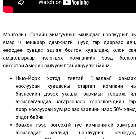
Монголын Говийн аймгуудын малчдаас ноолуурыг нь
ямар ч ченжээр дамжилгүй шууд гар дээрээс авч,
өөрсдөө хувцас эдлэл болгон худалдаж, олон сая
ам.доллараар үнэлэгдэх компанийн эзэд болсон
сүйхээтэй Америк залуусыг танилцуулж байна.
Нью-Йорк хотод төвтэй “Наадам” хэмээх
ноолууран хувцасны стартап компани нь
бизнесийн дээрх ухаалаг зарчмыг тооцож, үйл
ажиллагаандаа нэвтрүүлснээр хэрэглэгчдийн гар
дээр ноолууран хувцас зах зээлийн үнээс 50% хямд
очдог байна.
Зөвхөн үүгээр зогсохгүй тус компанитай хамтран
ажилладаг малчид ноолуурын ченжүүдэд