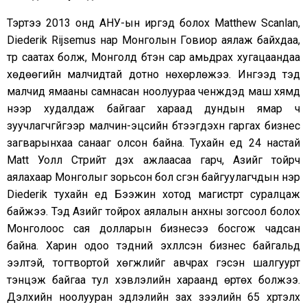
Тэртээ 2013 онд АНУ-ын иргэд болох Matthew Scanlan,
Diederik Rijsemus нар Монголын Говиор аялаж байхдаа,
түр саатах болж, Монголд бүтэн сар амьдрах хугацаандаа
хөдөөгийн малчидтай дотно нөхөрлөжээ. Ингээд тэд
малчид ямааны самнасан ноолуураа ченжүүдэд маш хямд
үнээр худалдаж байгааг хараад дундын ямар ч
зуучлагчгүйгээр малчин-эцсийн бүтээгдэхүүн гаргах бизнес
загварынхаа санааг олсон байна. Тухайн үед 24 настай
Matt Уолл Стрийт дэх ажлаасаа гарч, Азийг тойрч
аялахаар Монголыг зорьсон бол үүсгэн байгуулагчдын нэр
Diederik тухайн үед Бээжин хотод магистрт суралцаж
байжээ. Тэд Азийг тойрох аялалын анхны зогсоол болох
Монголоос сая долларын бизнесээ босгож чадсан
байна. Харин одоо тэдний эхлүүлсэн бизнес байгальд
ээлтэй, тогтвортой хөгжлийг авчрах гэсэн шалгуурт
тэнцэж байгаа тул хэвлэлийн хараанд өртөх болжээ.
Дэлхийн ноолууран эдлэлийн зах зээлийн 65 хүртэлх