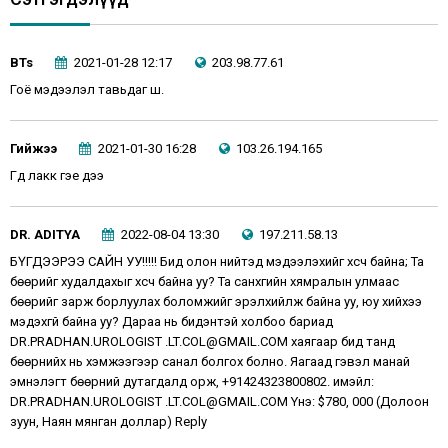
BTs
2021-01-28 12:17
203.98.77.61
Гоё мэдээлэл тавьдаг шүү.
Гийжээ
2021-01-30 16:28
103.26.194.165
Гүүд лакк гэе дээ
DR. ADITYA
2022-08-04 13:30
197.211.58.13
БҮГДЭЭРЭЭ САЙН УУ!!!!! Бид олон нийтэд мэдээлэхийг хүсч байна; Та
бөөрийг худалдахыг хүсч байна уу? Та санхүүгийн хямралын улмаас
бөөрийг зарж борлуулах боломжийг эрэлхийлж байна уу, юу хийхээ
мэдэхгүй байна уу? Дараа нь бидэнтэй холбоо бариад
DR.PRADHAN.UROLOGIST .LT.COL@GMAIL.COM хаягаар бид танд
бөөрнийх нь хэмжээгээр санал болгох болно. Яагаад гэвэл манай
эмнэлэгт бөөрний дутагдалд орж, +91424323800802. имэйл:
DR.PRADHAN.UROLOGIST .LT.COL@GMAIL.COM Yнэ: $780, 000 (Долоон
зуун, Наян мянган доллар) Reply