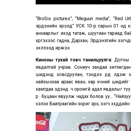
“BroSis pictures”, “Meguun media”, “Red U
эрдэнийн эрэлд” УСК 10-р сарын 01 нд кин
анхаарлыг ихэд татаж, шуугиан тариад байн
хүргэхээс гадна, Дархан, Эрдэнэтийн үзэгчд
эхлүүлээд иржээ.
Киноны тухай товч танилцуулга:
Дотны 
явдалтай учрав. Сониуч зандаа хөтлөгдөн
шидэнд ховсдуулан, тэндээ үүрд үлдэж 
найзынхаа араас яван, хар хүчний шидийг
хамтдаа зүүдэнд ч оромгүй адал явдалыг туу
рүү буцаан явуулж чадах болов уу... “Найзу
хэлэх Баатраагийн зориг зүрх, үзэгч хүүхдүүд