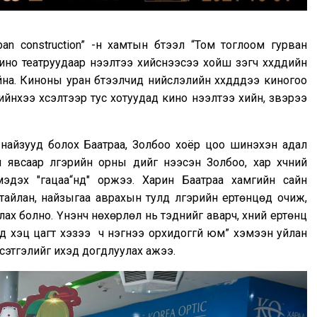
rban construction” -н хамтын бүтээл “Том тоглоом гурван
о театруудаар нээлтээ хийснээсээ хойш үзэгч хүүхдүүдийн
а. Киноны уран бүтээлчид нийслэлийн хүүхдүүддээ киногоо
ийнхээ хүсэлтээр тус хотуудад кино нээлтээ хийн, үзвэрээ
найзууд болох Баатраа, Золбоо хоёр цоо шинэхэн адал
 явсаар үлгэрийн орны үүдийг нээсэн Золбоо, хар хүчний
мэдэх "гацаа“нд" оржээ. Харин Баатраа хамгийн сайн
 тайлан, найзыгаа аврахын тулд үлгэрийн ертөнцөд очиж,
лах болно. Үнэнч нөхөрлөл нь тэднийг аварч, хүний ертөнц
уд хэцүү цагт хэзээ ч нэгнээ орхидоггүй юм” хэмээн уйлан
ийн сэтгэлийг ихэд догдлуулах ажээ.