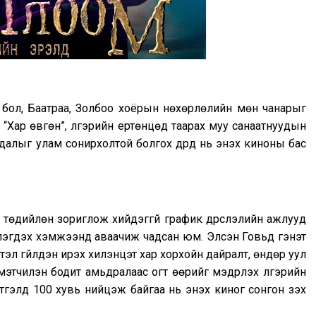
 бол, Баатраа, Золбоо хоёрын нөхөрлөлийн мөн чанарыг
л “Хар өвгөн”, үлгэрийн ертөнцөд таарах муу санаатнуудын
алыг улам сонирхолтой болгох дүрүүд нь энэхүү киноны бас
 төдийлөн зориглож хийдэггүй график дүрслэлийн ажлууд
нэлэгдэх хэмжээнд аваачиж чадсан юм. Элсэн Говьд гэнэт
ртэл гүйлдэн ирэх хилэнцэт хар хорхойн дайралт, өндөр уул
мэтчилэн бодит амьдралаас огт өөрийг мэдрүүлэх үлгэрийн
этгэлд 100 хувь нийцэж байгаа нь энэхүү киног сонгон үзэх