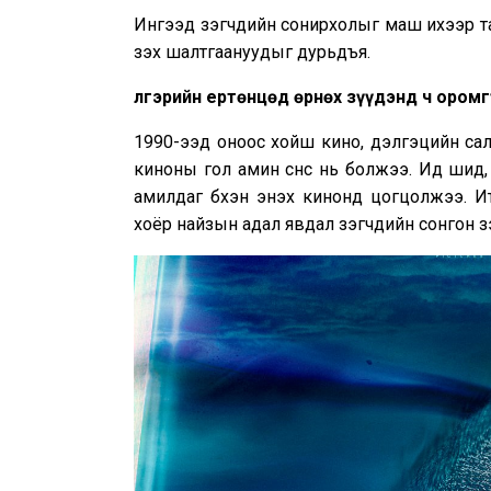
Ингээд үзэгчдийн сонирхолыг маш ихээр т
үзэх шалтгаануудыг дурьдъя.
Үлгэрийн ертөнцөд өрнөх зүүдэнд ч ором
1990-ээд оноос хойш кино, дэлгэцийн салб
киноны гол амин сүнс нь болжээ. Ид шид, ма
амилдаг бүхэн энэхүү кинонд цогцолжээ. И
хоёр найзын адал явдал үзэгчдийн сонгон ү