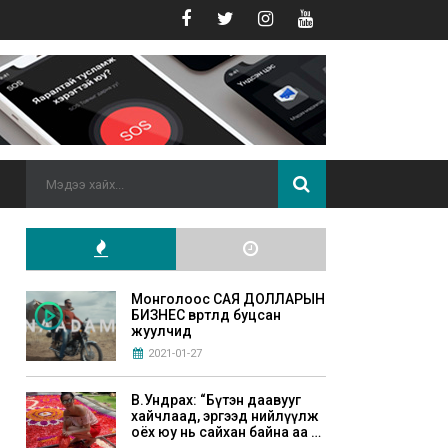
Монголоос САЯ ДОЛЛАРЫН
БИЗНЕС өвөртлөөд буцсан
жуулчид
2021-01-27
В.Ундрах: “Бүтэн даавууг
хайчлаад, эргээд нийлүүлж
оёх юу нь сайхан байна аа л