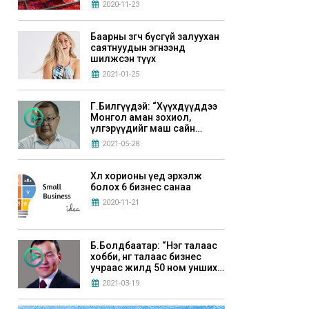
гэж боддог байлаа”
2020-11-23
Баарны зөөгч бүсгүй залуухан
саятнуудын эгнээнд
шилжсэн түүх
2021-01-25
Г.Билгүүдэй: “Хүүхдүүддээ
Монгол аман зохиол,
үлгэрүүдийг маш сайн
уншуулах хэрэгтэй”
2021-05-28
Хөл хорионы үед эрхэлж
болох 6 бизнес санаа
2020-11-21
Б.Болдбаатар: “Нэг талаас
хобби, нөгөө талаас бизнес
учраас жилд 50 ном унших
зорилго тавьдаг”
2021-03-19