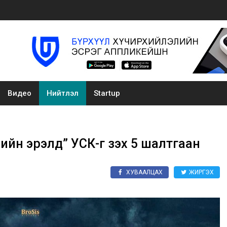
Видео
Нийтлэл
Startup
ийн эрэлд” УСК-г үзэх 5 шалтгаан
ХУВААЛЦАХ
ЖИРГЭХ