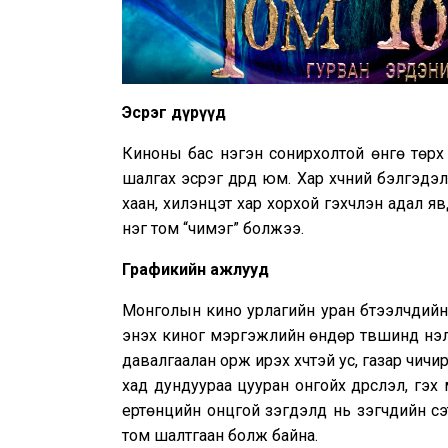
Эсрэг дүрүүд
Киноны бас нэгэн сонирхолтой өнгө төрх
шалгах эсрэг дүрүүд юм. Хар хүчний бэлгэдэ
хаан, хилэнцэт хар хорхой гэхчлэн адал явд
нэг том “чимэг” болжээ.
Графикийн ажлууд
Монголын кино урлагийн уран бүтээлчдийн
энэхүү киног мэргэжлийн өндөр түвшинд ү
давалгаалан орж ирэх хүчтэй ус, газар чичи
хад дундуураа цууран онгойх дүрслэл, гэх 
ертөнцийн онцгой үзэгдэлүүд нь үзэгчдийн с
том шалтгаан болж байна.