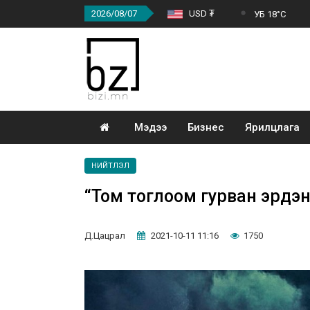
2026/08/07
USD ₮
УБ 18°C
Мэдээ
Бизнес
Ярилцлага
НИЙТЛЭЛ
“Том тоглоом гурван эрдэн
Д.Цацрал
2021-10-11 11:16
1750