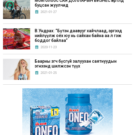
Монголоос САЯ ДОЛЛАРЫН БИЗНЕС өвөртлөөд
буцсан жуулчид
2021-01-27
В.Ундрах: “Бүтэн даавууг хайчлаад, эргээд
нийлүүлж оёх юу нь сайхан байна аа л гэж
боддог байлаа”
2020-11-23
Баарны зөөгч бүсгүй залуухан саятнуудын
эгнээнд шилжсэн түүх
2021-01-25
Г.Билгүүдэй: “Хүүхдүүддээ Монгол аман
зохиол, үлгэрүүдийг маш сайн уншуулах
хэрэгтэй”
2021-05-28
Хөл хорионы үед эрхэлж болох 6 бизнес санаа
2020-11-21