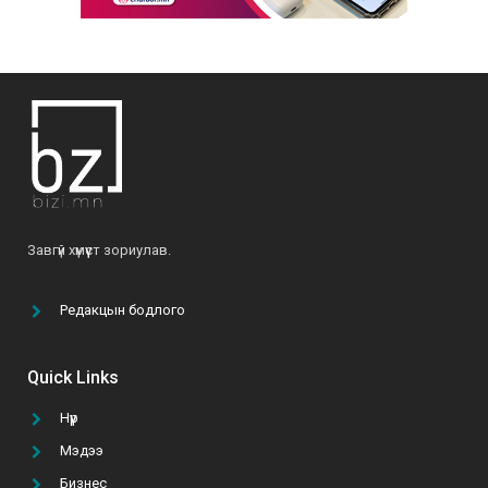
Б.Ариунтуяа: “Аливаад чин сэтгэлээр,
хариуцлагатай хандвал амжилтыг бүтээж
чадна”
2022-04-28
О.Мөнхзаяа: “Хүн чинь үр хүүхдээрээ дамжиж,
тэднээрээ үргэлжилж амьдардаг юм байна”
2021-06-07
Б.Ариунтуяа: “Бусдыг илүү сайхан амьдрахад
Завгүй хүмүүст зориулав.
нь туслах далай шиг их боломж бий”
2022-03-24
Редакцын бодлого
“Том тоглоом гурван эрдэнийн эрэлд” УСК-г
үзэх 5 шалтгаан
Quick Links
2021-10-11
Нүүр
Мэдээ
ТАНАЙ КОМПАНИ ГАР УТАСНЫ АПП ХИЙЛГЭХ
ТӨСВӨӨ БАТАЛСАН УУ?
Бизнес