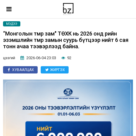
МЭДЭЭ
“Монголын төмөр зам" ТӨХК нь 2026 онд өөрийн
эзэмшлийн төмөр замын суурь бүтцээр нийт 6 сая
тонн ачаа тээвэрлээд байна.
цээгий
2026-06-04 23:03
92
ХУВААЛЦАХ
ЖИРГЭХ