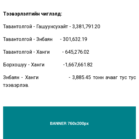
Тээвэрлэлтийн чиглэлүүд:
Тавантолгой - Гашуунсухайт - 3,381,791.20
Тавантолгой - Зүүнбаян - 301,632.19
Тавантолгой - Ханги - 645,276.02
Борхошуу - Ханги -1,667,661.82
Зүүнбаян - Ханги - 3,885.45 тонн ачааг тус тус
тээвэрлэв.