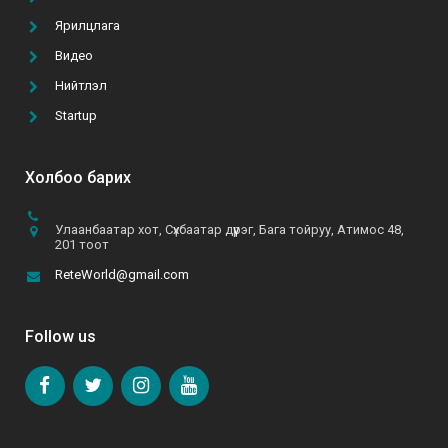
2021-02-22
Ярилцлага
Видео
А.Батзул: “Эмэгтэй хүн бүрийн хувцасны
Нийтлэл
шүүгээнд B&B даашинз өлгөөтэй байхын төлөө хүсч,
хөдөлмөрлөж байна”
Startup
2021-06-10
Холбоо барих
Улаанбаатар хот, Сүхбаатар дүүрэг, Бага тойруу, Атимос 48,
201 тоот
ReteWorld@gmail.com
Follow us