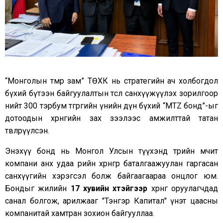
“Монголын төмөр зам” ТӨХК нь стратегийн ач холбогдол
бүхий бүтээн байгуулалтын төслөө санхүүжүүлэх зорилгоор
нийт 300 тэрбум төгрөгийн үнийн дүн бүхий “MTZ бонд”-ыг
дотоодын хөрөнгийн зах зээлээс амжилттай татан
төвлөрүүлсэн.
Энэхүү бонд нь Монгол Улсын түүхэнд төрийн өмчит
компани анх удаа өөрийн хөрөнгөөр баталгаажуулан гаргасан
санхүүгийн хэрэгсэл болж байгаагаараа онцлог юм.
Бондыг жилийн
17 хувийн хүүтэйгээр
хөрөнгө оруулагчдад
санал болгож, арилжааг "Тэнгэр Капитал" үнэт цаасны
компанитай хамтран зохион байгууллаа.