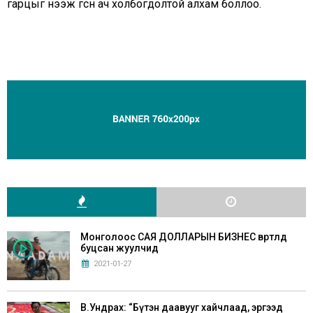
гарцыг нээж өгсөн ач холбогдолтой алхам боллоо.
Монголоос САЯ ДОЛЛАРЫН БИЗНЕС өвөртлөөд
буцсан жуулчид
2021-01-27
В.Ундрах: “Бүтэн даавууг хайчлаад, эргээд