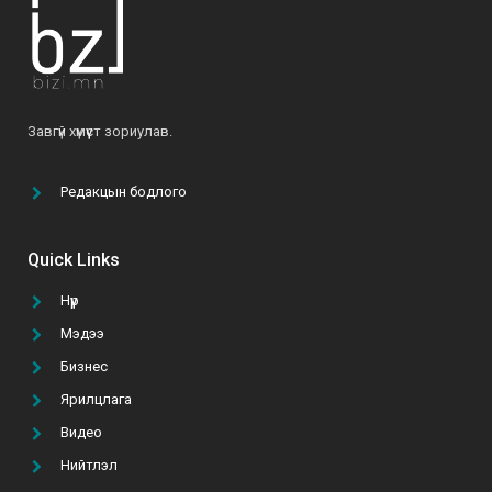
О.Мөнхзаяа: “Хүн чинь үр хүүхдээрээ дамжиж,
тэднээрээ үргэлжилж амьдардаг юм байна”
2021-06-07
Б.Ариунтуяа: “Бусдыг илүү сайхан амьдрахад
Завгүй хүмүүст зориулав.
нь туслах далай шиг их боломж бий”
2022-03-24
Редакцын бодлого
“Том тоглоом гурван эрдэнийн эрэлд” УСК-г
үзэх 5 шалтгаан
Quick Links
2021-10-11
Нүүр
Мэдээ
ТАНАЙ КОМПАНИ ГАР УТАСНЫ АПП ХИЙЛГЭХ
ТӨСВӨӨ БАТАЛСАН УУ?
Бизнес
2021-02-22
Ярилцлага
Видео
А.Батзул: “Эмэгтэй хүн бүрийн хувцасны
Нийтлэл
шүүгээнд B&B даашинз өлгөөтэй байхын төлөө хүсч,
хөдөлмөрлөж байна”