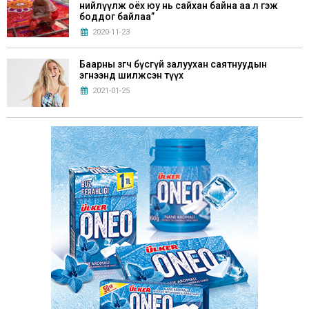
нийлүүлж оёх юу нь сайхан байна аа л гэж
боддог байлаа”
2020-11-23
Баарны зөөгч бүсгүй залуухан саятнуудын
эгнээнд шилжсэн түүх
2021-01-25
Г.Билгүүдэй: “Хүүхдүүддээ Монгол аман
зохиол, үлгэрүүдийг маш сайн уншуулах
хэрэгтэй”
2021-05-28
Хөл хорионы үед эрхэлж болох 6 бизнес санаа
2020-11-21
Б.Болдбаатар: “Нэг талаас хобби, нөгөө талаас
бизнес учраас жилд 50 ном унших зорилго
тавьдаг”