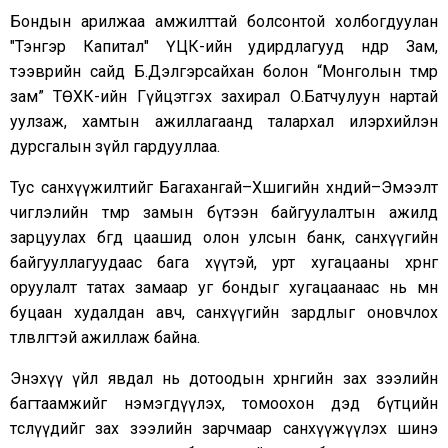
Бондын арилжаа амжилттай болсонтой холбогдуулан
"Тэнгэр Капитал" ҮЦК-ийн удирдлагууд өнөөдөр Зам,
тээврийн сайд Б.Дэлгэрсайхан болон “Монголын төмөр
зам” ТӨХК-ийн Гүйцэтгэх захирал О.Батчулуун нартай
уулзаж, хамтын ажиллагаанд талархал илэрхийлэн
дурсгалын зүйл гардууллаа.
Тус санхүүжилтийг Багахангай–Хөшигийн хөндий–Эмээлт
чиглэлийн төмөр замын бүтээн байгуулалтын ажилд
зарцуулах бөгөөд цаашид олон улсын банк, санхүүгийн
байгууллагуудаас бага хүүтэй, урт хугацааны хөрөнгө
оруулалт татах замаар уг бондыг хугацаанаас нь өмнө
буцаан худалдан авч, санхүүгийн зардлыг оновчлох
төлөвлөгөөтэй ажиллаж байна.
Энэхүү үйл явдал нь дотоодын хөрөнгийн зах зээлийн
багтаамжийг нэмэгдүүлэх, томоохон дэд бүтцийн
төслүүдийг зах зээлийн зарчмаар санхүүжүүлэх шинэ