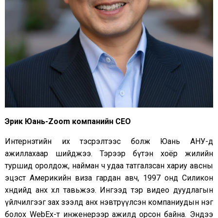
Эрик Юань-
Zoom
компанийн
CEO
Интернэтийн их тэсрэлтээс болж Юань АНУ-д
ажиллахаар шийджээ. Тэрээр бүтэн хоёр жилийн
туршид оролдож, найман ч удаа татгалзсан хариу авсны
эцэст Америкийн виза гардан авч, 1997 онд Силикон
хөндийд анх хөл тавьжээ. Ингээд тэр видео дуудлагын
үйлчилгээг зах зээлд анх нэвтрүүлсэн компаниудын нэг
болох WebEx-т инженерээр ажилд орсон байна. Эндээ