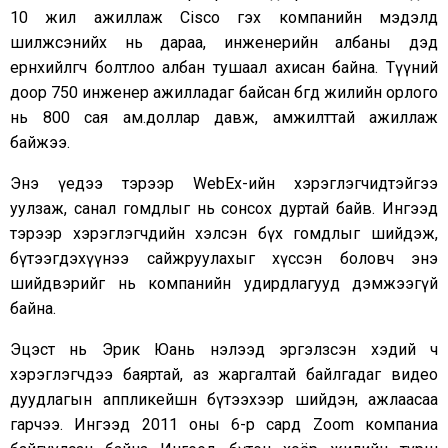
10 жил ажиллаж Cisco гэх компанийн мэдэлд
шилжсэнийх нь дараа, инженерийн албаны дэд
ерөнхийлөгч болтлоо албан тушаал ахисан байна. Түүний
доор 750 инженер ажилладаг байсан бөгөөд жилийн орлого
нь 800 сая ам.доллар давж, амжилттай ажиллаж
байжээ.
Энэ үедээ тэрээр WebEх-ийн хэрэглэгчидтэйгээ
уулзаж, санал гомдлыг нь сонсох дуртай байв. Ингээд
тэрээр хэрэглэгчдийн хэлсэн бүх гомдлыг шийдэж,
бүтээгдэхүүнээ сайжруулахыг хүссэн боловч энэ
шийдвэрийг нь компанийн удирдлагууд дэмжээгүй
байна.
Эцэст нь Эрик Юань нэлээд эргэлзсэн хэдий ч
хэрэглэгчдээ баяртай, аз жаргалтай байлгадаг видео
дуудлагын аппликейшн бүтээхээр шийдэн, ажлаасаа
гарчээ. Ингээд 2011 оны 6-р сард Zoom компаниа