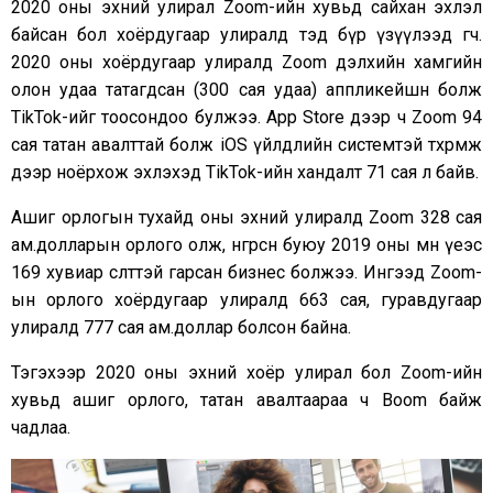
2020 оны эхний улирал Zoom-ийн хувьд сайхан эхлэл
байсан бол хоёрдугаар улиралд тэд бүр үзүүлээд өгч.
2020 оны хоёрдугаар улиралд Zoom дэлхийн хамгийн
олон удаа татагдсан (300 сая удаа) аппликейшн болж
TikTok-ийг тоосондоо булжээ. App Store дээр ч Zoom 94
сая татан авалттай болж iOS үйлдлийн системтэй төхөөрөмж
дээр ноёрхож эхлэхэд TikTok-ийн хандалт 71 сая л байв.
Ашиг орлогын тухайд оны эхний улиралд Zoom 328 сая
ам.долларын орлого олж, өнгөрсөн буюу 2019 оны мөн үеэс
169 хувиар өсөлттэй гарсан бизнес болжээ. Ингээд Zoom-
ын орлого хоёрдугаар улиралд 663 сая, гуравдугаар
улиралд 777 сая ам.доллар болсон байна.
Тэгэхээр 2020 оны эхний хоёр улирал бол Zoom-ийн
хувьд ашиг орлого, татан авалтаараа ч Boom байж
чадлаа.