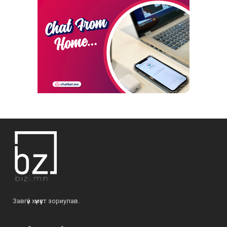
нийлүүлж байна”
2021-02-17
ХЭН НЬ “ЭТГЭЭД” вэ?
2022-01-06
Б.Ариунтуяа: “Аливаад чин сэтгэлээр,
хариуцлагатай хандвал амжилтыг бүтээж
чадна”
2022-04-28
О.Мөнхзаяа: “Хүн чинь үр хүүхдээрээ дамжиж,
тэднээрээ үргэлжилж амьдардаг юм байна”
2021-06-07
Б.Ариунтуяа: “Бусдыг илүү сайхан амьдрахад
Завгүй хүмүүст зориулав.
нь туслах далай шиг их боломж бий”
2022-03-24