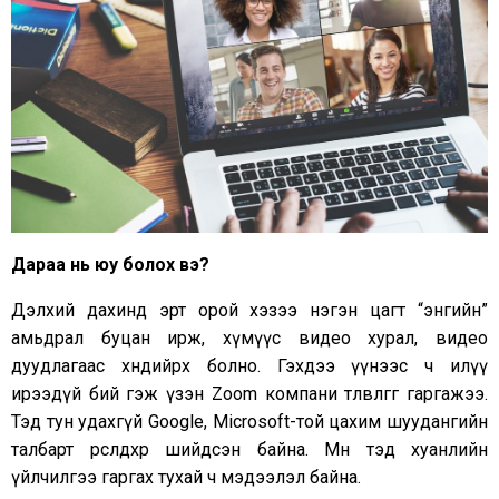
Дараа нь юу болох вэ?
Дэлхий дахинд эрт орой хэзээ нэгэн цагт “энгийн”
амьдрал буцан ирж, хүмүүс видео хурал, видео
дуудлагаас хөндийрөх болно. Гэхдээ үүнээс ч илүү
ирээдүй бий гэж үзэн Zoom компани төлөвлөгөөгөө гаргажээ.
Тэд тун удахгүй Google, Microsoft-той цахим шуудангийн
талбарт өрсөлдөхөөр шийдсэн байна. Мөн тэд хуанлийн
үйлчилгээ гаргах тухай ч мэдээлэл байна.