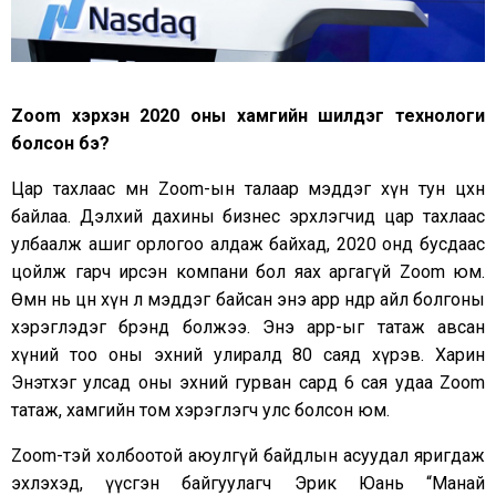
Zoom
хэрхэн 2020 оны хамгийн шилдэг технологи
болсон бэ?
Цар тахлаас өмнө Zoom-ын талаар мэддэг хүн тун цөөхөн
байлаа. Дэлхий дахины бизнес эрхлэгчид цар тахлаас
улбаалж ашиг орлогоо алдаж байхад, 2020 онд бусдаас
цойлж гарч ирсэн компани бол яах аргагүй Zoom юм.
Өмнө нь цөөн хүн л мэддэг байсан энэ app өнөөдөр айл болгоны
хэрэглэдэг брэнд болжээ. Энэ app-ыг татаж авсан
хүний тоо оны эхний улиралд 80 саяд хүрэв. Харин
Энэтхэг улсад оны эхний гурван сард 6 сая удаа Zoom
татаж, хамгийн том хэрэглэгч улс болсон юм.
Zoom-тэй холбоотой аюулгүй байдлын асуудал яригдаж
эхлэхэд, үүсгэн байгуулагч Эрик Юань “Манай