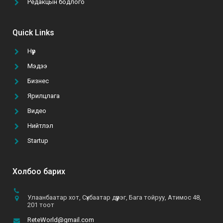
Редакцын бодлого
“Том тоглоом гурван эрдэнийн эрэлд” УСК-г
үзэх 5 шалтгаан
Quick Links
2021-10-11
Нүүр
Мэдээ
ТАНАЙ КОМПАНИ ГАР УТАСНЫ АПП ХИЙЛГЭХ
ТӨСВӨӨ БАТАЛСАН УУ?
Бизнес
2021-02-22
Ярилцлага
Видео
А.Батзул: “Эмэгтэй хүн бүрийн хувцасны
Нийтлэл
шүүгээнд B&B даашинз өлгөөтэй байхын төлөө хүсч,
хөдөлмөрлөж байна”
Startup
2021-06-10
Холбоо барих
Улаанбаатар хот, Сүхбаатар дүүрэг, Бага тойруу, Атимос 48,
201 тоот
ReteWorld@gmail.com