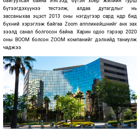
байгуулсан байна Ингээд бүтэн хоёр жилийн турш
бүтээгдэхүүнээ тестэлж, алдаа дутагдлыг нь
зассаныхаа эцэст 2013 оны нэгдүгээр сард өнөөдөр бид
бүхний хэрэглэж байгаа Zoom аппликейшнийг анх зах
зээлд санал болгосон байна. Харин одоо тэрээр 2020
оны BOOM болсон ZOOM компанийг дэлхийд таниулж
чаджээ.