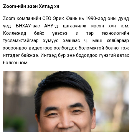
Zoom-ийн эзэн Хятад хүн
Zoom компанийн CEO Эрик Юань нь 1990-ээд оны дунд
үед БНХАУ-аас АНУ-д цагаачилж ирсэн хүн юм.
Коллежид байх үеэсээ л тэр технологийн
тусламжтайгаар хүмүүс хаанаас ч, маш хялбараар
хоорондоо видеогоор холбогдох боломжтой болно гэж
итгэдэг байжээ. Ингээд бүр энэ бодолдоо гүнзгий автах
болсон юм.