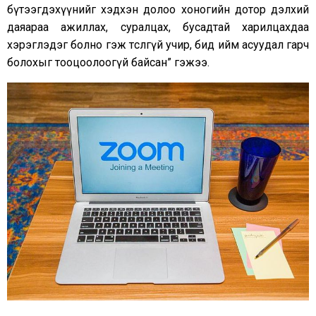
бүтээгдэхүүнийг хэдхэн долоо хоногийн дотор дэлхий
даяараа ажиллах, суралцах, бусадтай харилцахдаа
хэрэглэдэг болно гэж төсөөлөөгүй учир, бид ийм асуудал гарч
болохыг тооцоолоогүй байсан” гэжээ.