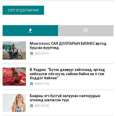
Монголоос САЯ ДОЛЛАРЫН БИЗНЕС өвөртлөөд
буцсан жуулчид
2021-01-27
В.Ундрах: “Бүтэн даавууг хайчлаад, эргээд
нийлүүлж оёх юу нь сайхан байна аа л гэж
боддог байлаа”
2020-11-23
Баарны зөөгч бүсгүй залуухан саятнуудын
эгнээнд шилжсэн түүх
2021-01-25