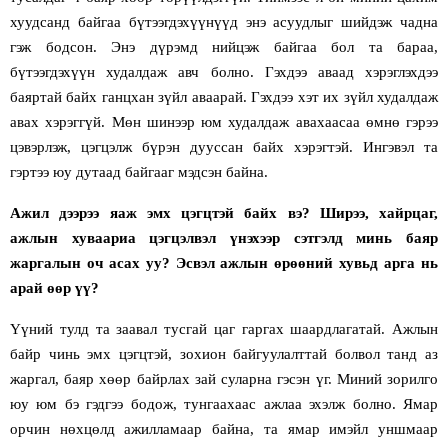
хуудсанд байгаа бүтээгдэхүүнүүд энэ асуудлыг шийдэж чадна
гэж бодсон. Энэ дүрэмд нийцэж байгаа бол та бараа,
бүтээгдэхүүн худалдаж авч болно. Гэхдээ аваад хэрэглэхдээ
баяртай байх ганцхан зүйл аваарай. Гэхдээ хэт их зүйл худалдаж
авах хэрэггүй. Мөн шинээр юм худалдаж авахаасаа өмнө гэрээ
цэвэрлэж, цэгцэлж бүрэн дууссан байх хэрэгтэй. Ингэвэл та
гэртээ юу дутаад байгааг мэдсэн байна.
Ажил дээрээ яаж эмх цэгцтэй байх вэ? Ширээ, хайрцаг,
ажлын хуваариа цэгцэлвэл үнэхээр сэтгэлд минь баяр
жаргалын оч асах уу? Эсвэл ажлын өрөөний хувьд арга нь
арай өөр үү?
Үүний тулд та заавал тусгай цаг гаргах шаардлагатай. Ажлын
байр чинь эмх цэгцтэй, зохион байгуулалттай болвол танд аз
жаргал, баяр хөөр байрлах зай суларна гэсэн үг. Миний зорилго
юу юм бэ гэдгээ бодож, тунгаахаас ажлаа эхэлж болно. Ямар
орчин нөхцөлд ажилламаар байна, та ямар имэйл уншмаар