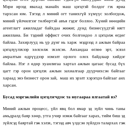
Мэри ирээд явахад манайх маш цэгцтэй болдог гэх яриа
тархсан
юм
. Тэгээд л миний огт танихгүй хүмүүс холбогдож,
миний үйлчилгээг төлбөртэй авъя гэдэг боллоо. Хүний нөөцийн
агентлагт ажилладаг байхдаа жижиг, дунд бизнесүүдтэй нягт
ажиллана. Би тэдний оффист очих болгондоо л цэгцэлж өгдөг
байлаа. Захирлууд нь үр дүнг нь харж
мэдрээд л ажлын байраа
цэгцлүүлэхээр хөлсөлж эхэлсэн. Анхандаа өглөө эрт, эсвэл
амралтын өдрүүдээр нэмэлт орлого олох байдлаар хийдэг
байлаа. Нэг л өдөр хуанлигаа хартал ажлын цагаас бусад бүх
цагт гэр орон цэгцлэх ажлын захиалгаар дүүрчихсэн байгааг
хараад энэ бизнест орон зай,
маш их эрэлт хэрэгцээ байгааг анх
харсан.
Бусад мэргэжлийн цэгцлэгчдээс та юугаараа ялгаатай вэ?
Миний ажлын процесс, үйл явц бол ямар эд зүйл чинь таны
амьдралд баяр хөөр, утга учир нэмж байгааг харах, тийм биш эд
зүйлсэд баяртай гэж хэлэх, тэгээд авч үлдсэн зүйлдээ талархах гэж