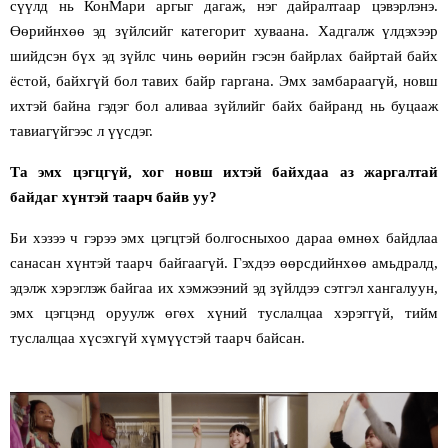
сүүлд нь КонМари аргыг дагаж, нэг дайралтаар цэвэрлэнэ.
Өөрийнхөө эд зүйлсийг категорит хуваана. Хадгалж үлдэхээр
шийдсэн бүх эд зүйлс чинь өөрийн гэсэн байрлах байртай байх
ёстой, байхгүй бол тавих байр гаргана. Эмх замбараагүй, новш
ихтэй байна гэдэг бол аливаа зүйлийг байх байранд нь буцааж
тавиагүйгээс л
үүсдэг.
Та эмх цэгцгүй, хог новш ихтэй байхдаа аз жаргалтай
байдаг хүнтэй таарч байв уу?
Би хэзээ ч гэрээ эмх цэгцтэй болгосныхоо дараа өмнөх байдлаа
санасан хүнтэй таарч байгаагүй. Гэхдээ өөрсдийнхөө амьдралд,
эдэлж хэрэглэж байгаа их хэмжээний эд зүйлдээ сэтгэл хангалуун,
эмх цэгцэнд оруулж өгөх хүний туслалцаа хэрэггүй, тийм
туслалцаа хүсэхгүй хүмүүстэй таарч байсан.