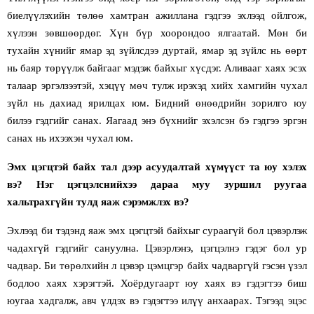
биелүүлэхийн төлөө хамтран ажиллана гэдгээ эхлээд ойлгож,
хүлээн зөвшөөрдөг. Хүн бүр хоорондоо ялгаатай. Мөн би
тухайн хүнийг ямар эд зүйлсдээ дуртай, ямар эд зүйлс нь өөрт
нь баяр төрүүлж байгааг мэдэж байхыг хүсдэг. Аливааг хаях эсэх
талаар эргэлзээтэй, хэцүү мөч тулж ирэхэд хийх хамгийн чухал
зүйл нь дахиад ярилцах юм. Бидний өнөөдрийн зорилго юу
билээ гэдгийг санах. Яагаад энэ бүхнийг эхэлсэн бэ гэдгээ эргэн
санах нь ихээхэн чухал юм.
Эмх цэгцтэй байх тал дээр асуудалтай хүмүүст та юу хэлэх
вэ? Нэг цэгцэлснийхээ дараа муу зуршил руугаа
хальтрахгүйн тулд яаж сэрэмжлэх вэ?
Эхлээд би тэдэнд яаж эмх цэгцтэй байхыг сураагүй бол цэвэрлэж
чадахгүй гэдгийг сануулна. Цэвэрлэнэ, цэгцэлнэ гэдэг бол ур
чадвар. Би төрөлхийн л цэвэр цэмцгэр байх чадваргүй гэсэн үзэл
бодлоо хаях хэрэгтэй. Хоёрдугаарт юу хаях вэ гэдэгтээ биш
юугаа хадгалж, авч үлдэх вэ гэдэгтээ илүү анхаарах. Тэгээд эцэс