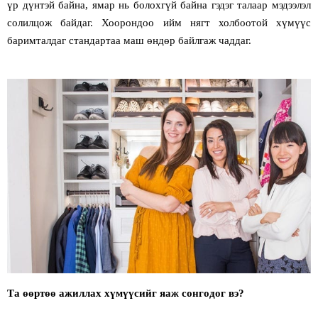
үр дүнтэй байна, ямар нь болохгүй байна гэдэг талаар мэдээлэл
солилцож байдаг. Хоорондоо ийм нягт холбоотой хүмүүс
баримталдаг стандартаа маш өндөр байлгаж чаддаг.
Та өөртөө ажиллах хүмүүсийг яаж сонгодог вэ?