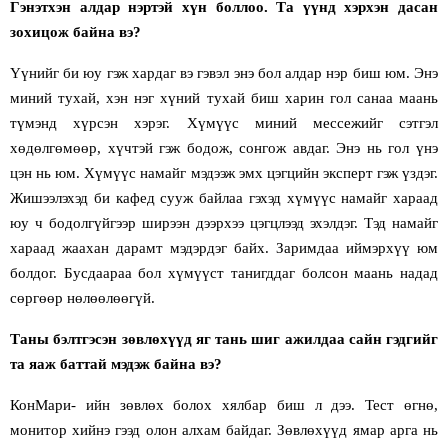
Гэнэтхэн алдар нэртэй хүн боллоо. Та үүнд хэрхэн дасан
зохицож байна вэ?
Үүнийг би юу гэж хардаг вэ гэвэл энэ
бол
алдар нэр биш юм. Энэ
миний тухай, хэн нэг хүний тухай биш харин гол санаа маань
түмэнд хүрсэн хэрэг. Хүмүүс миний мессежийг сэтгэл
хөдөлгөмөөр, хүчтэй гэж бодож, сонгож авдаг. Энэ нь гол үнэ
цэн
нь юм
. Хүмүүс намайг мэдээж эмх цэгцийн эксперт гэж үздэг.
Жишээлэхэд би кафед сууж байлаа гэхэд хүмүүс намайг хараад
юу ч бодолгүйгээр ширээн дээрхээ цэгцлээд эхэлдэг. Тэд намайг
хараад жаахан дарамт мэдэрдэг байх. Заримдаа иймэрхүү юм
болдог. Бусдаараа бол хүмүүст танигддаг болсон маань надад
сөргөөр нөлөөлөөгүй.
Таны бэлтгэсэн зөвлөхүүд яг тань шиг ажилдаа сайн гэдгийг
та яаж баттай мэдэж байна вэ?
КонМари
-
ийн зөвлөх болох хялбар биш л дээ. Тест өгнө
,
м
онитор хийнэ гээд олон алхам байдаг. Зөвлөхүүд ямар арга нь