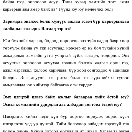
байна гээд өөрөөсөө асуу. Таны хувьд хамгийн төгс ажил
карьерын зам ямар байх вэ? Түүнд юу юу нөлөөлөх бол?
Заримдаа энэнээс болж хүмүүс ажлаа эсвэл бүр карьерынхаа
талбарыг сольдог. Яагаад тэр вэ?
Юм бүхнийг хараад, бодоод өөрөөсөө энэ зүйл надад баяр хөөр
төрүүлж байна уу гэж асуугаад ирэхээр ер нь бол тухайн хүний
амьдралын хамгийн утга учиртай зүйлс ялгарч, тодордог. Энэ
асуултыг өөрөөсөө асуухаа хэвшил болгож чадвал орон гэр,
ажил мэргэжил, холбоо харилцаа, бүр хоол сонгохдоо ч ашиглаж
болдог. Энэ асуулт нэг ритм болж та зүрхнийхээ гүнээс
амьдралдаа юу хиймээр байгаагаа олж хардаг.
Эмх цэгцтэй цэвэр байх ажлыг багаараа хийх ёстой юу?
Эсвэл компанийн удирдлагаас албадан тогтоох ёстой юу?
Цэвэрлэгээ хийнэ гэдэг хүн бүр өөртөө зориулж, өөрөө хүсч
цэвэрлэсэн үед үр дүнтэй. Тийм болохоор албадах хэрэггүй гэж
бодож байна. Хүний дотоод мотиваци
их
чухал. Хэрвээ та эргэн