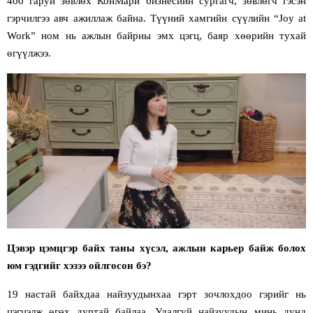
400 гаруй зөвлөх КонМари бизнесийн сургагч, зөвлөгч гэсэн
гэрчилгээ авч ажиллаж байна. Түүний хамгийн сүүлийн
“
Joy at
Work
”
ном нь ажлын байрны эмх цэгц, баяр хөөрийн тухай
өгүүлжээ.
Цэвэр цэмцгэр байх таны хүсэл, ажлын карьер байж болох
юм гэдгийг хэзээ ойлгосон бэ?
19 настай байхдаа найзуудынхаа гэрт зочлохдоо гэрийг нь
цэгцэлж өгөх дуртай байлаа. Удалгүй найзуудын минь дунд