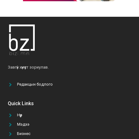
Б.Ариунтуяа: “Аливаад чин сэтгэлээр,
хариуцлагатай хандвал амжилтыг бүтээж
чадна”
2022-04-28
О.Мөнхзаяа: “Хүн чинь үр хүүхдээрээ дамжиж,
тэднээрээ үргэлжилж амьдардаг юм байна”
2021-06-07
Б.Ариунтуяа: “Бусдыг илүү сайхан амьдрахад
Завгүй хүмүүст зориулав.
нь туслах далай шиг их боломж бий”
2022-03-24
Редакцын бодлого
“Том тоглоом гурван эрдэнийн эрэлд” УСК-г
үзэх 5 шалтгаан
Quick Links
2021-10-11
Нүүр
Мэдээ
ТАНАЙ КОМПАНИ ГАР УТАСНЫ АПП ХИЙЛГЭХ
ТӨСВӨӨ БАТАЛСАН УУ?
Бизнес
2021-02-22