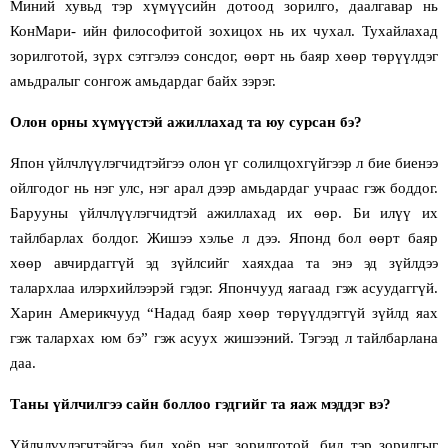
Миний хувьд тэр хүмүүсийн дотоод зорилго, даалгавар нь
КонМари
-
ийн философитой зохицох нь
их чухал. Тухайлахад
зорилготой, зүрх сэтгэлээ сонсдог, өөрт нь баяр хөөр төрүүлдэг
амьдралыг сонгож амьдардаг байх зэрэг.
Олон орны хүмүүстэй ажиллахад та юу сурсан бэ?
Япон үйлчлүүлэгчидтэйгээ олон үг солилцохгүйгээр л бие биенээ
ойлгодог нь нэг улс, нэг арал дээр амьдардаг учраас гэж боддог.
Барууны үйлчлүүлэгчидтэй ажиллахад их өөр. Би илүү их
тайлбарлах болдог. Жишээ хэлье л дээ. Японд бол өөрт баяр
хөөр авчирдаггүй эд зүйлсийг хаяхдаа та энэ эд зүйлдээ
талархлаа илэрхийлээрэй гэдэг. Япончууд яагаад гэж асуудаггүй.
Харин Америкчууд “Надад баяр хөөр төрүүлдэггүй зүйлд яах
гэж талархах юм бэ” гэж асуух жишээний. Тэгээд л тайлбарлана
даа.
Таны үйлчилгээ сайн боллоо гэдгийг та яаж мэддэг вэ
?
Үйлчлүүлэгчтэйгээ бид хоёр нэг зорилготой, бид тэр зорилгыг