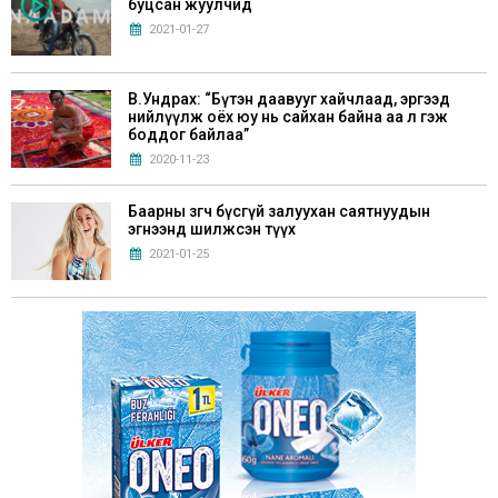
буцсан жуулчид
2021-01-27
В.Ундрах: “Бүтэн даавууг хайчлаад, эргээд
нийлүүлж оёх юу нь сайхан байна аа л гэж
боддог байлаа”
2020-11-23
Баарны зөөгч бүсгүй залуухан саятнуудын
эгнээнд шилжсэн түүх
2021-01-25
Г.Билгүүдэй: “Хүүхдүүддээ Монгол аман
зохиол, үлгэрүүдийг маш сайн уншуулах
хэрэгтэй”
2021-05-28
Хөл хорионы үед эрхэлж болох 6 бизнес санаа
2020-11-21