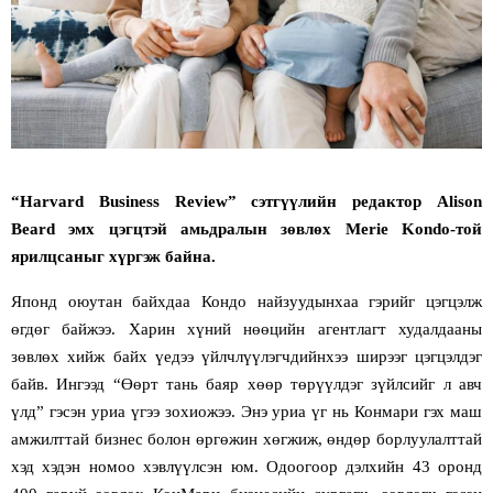
“
Harvard Business Review
”
сэтгүүлийн
р
едактор
Alison
Beard
эмх цэгцтэй амьдралын зөвлөх
Merie Kondo
-той
ярилцсаныг хүргэж байна.
Японд оюутан байхдаа Кондо найзуудынхаа гэрийг цэгцэлж
өгдөг байжээ. Харин хүний нөөцийн агентлагт худалдааны
зөвлөх хийж байх үедээ үйлчлүүлэгчдийнхээ ширээг цэгцэлдэг
байв. Ингээд “Өөрт тань баяр хөөр төрүүлдэг зүйлсийг л авч
үлд” гэсэн уриа үгээ зохиожээ. Энэ уриа үг нь Конмари гэх маш
амжилттай бизнес болон өргөжин хөгжиж, өндөр борлуулалттай
хэд хэдэн номоо хэвлүүлсэн
юм
. Одоогоор дэлхийн 43 оронд