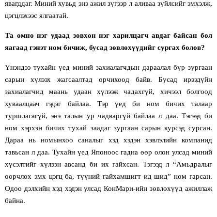
явагддаг. Миний хувьд энэ ажил зүгээр л аливаа зүйлсийг эмхэлж,
цэгцлэхээс ялгаатай.
Та өмнө нэг удаад зөвхөн нэг харилцагч авдаг байсан бол
яагаад гэнэт ном бичиж, бусад зөвлөхүүдийг сургах болов?
Үнэндээ тухайн үед миний захиалагчдын дараалал бүр зургаан
сарын хүлээх жагсаалтад орчихоод байв. Бусад ирээдүйн
захиалагчид маань удаан хүлээж чадахгүй, хичээл болгоод
хуваалцаач гэдэг байлаа. Тэр үед би ном бичих талаар
туршлагагүй, энэ талын ур чадваргүй байлаа л даа. Тэгээд би
ном хэрхэн бичих тухай заадаг зургаан сарын курсэд сурсан.
Дараа нь номынхоо саналыг хэд хэдэн хэвлэлийн компанид
тавьсан л даа. Тухайн үед Японоос гадна өөр олон улсад миний
хүсэлтийг хүлээн авсанд би их гайхсан. Тэгээд л “Амьдралыг
өөрчлөх эмх цэгц ба, түүний гайхамшигт ид шид” ном гарсан.
Одоо дэлхийн хэд
хэдэн улсад КонМари
-ийн
зөвлөхүүд ажиллаж
байна.