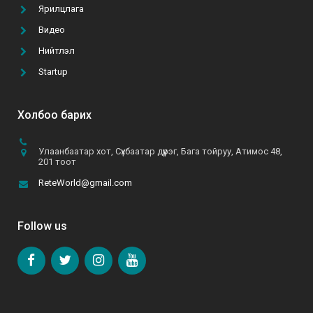
Ярилцлага
Видео
А.Батзул: “Эмэгтэй хүн бүрийн хувцасны
Нийтлэл
шүүгээнд B&B даашинз өлгөөтэй байхын төлөө хүсч,
хөдөлмөрлөж байна”
Startup
2021-06-10
Холбоо барих
Улаанбаатар хот, Сүхбаатар дүүрэг, Бага тойруу, Атимос 48,
201 тоот
ReteWorld@gmail.com
Follow us