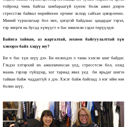
тойронд чинь байгаа замбараагүй хүнээс болж ажил дээрээ
стресстэж байвал өөрийнхөө орчинг эхлээд сайхан цэвэрлэчих.
Миний туршлагаар бол эмх, цэгцтэй байдлаас цацардаг гэрэл,
тэр энерги нь бусад хүмүүст ч бас ижилхэн сэдэл төрүүлдэг.
Байнга тайван, аз жаргалтай, зохион байгуулалттай хүн
хэвээрээ байх хэцүү юу?
Би ч бас хүн шүү дээ. Би ихэнхдээ л таны хэлсэн шиг байдаг.
Гэхдээ хэтэрхий их ажиллачихсан үед, стресстсэн бол, охид
маань гэрээр гүйлдээд, хог тариад явах үед би ярьдаг шигээ
тайван байж чаддаггүй л дээ. Хэсэг байж байгаад л нэг ийм юм
болно шүү.