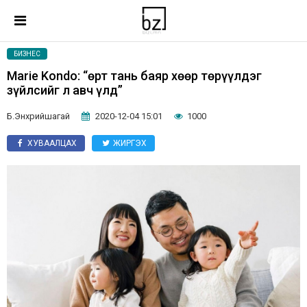
БИЗНЕС
Marie Kondo: “Өөрт тань баяр хөөр төрүүлдэг
зүйлсийг л авч үлд”
Б.Энхрийшагай
2020-12-04 15:01
1000
ХУВААЛЦАХ
ЖИРГЭХ