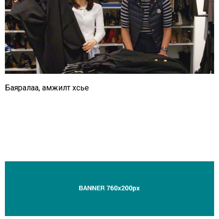
Баяралаа, амжилт хүсье