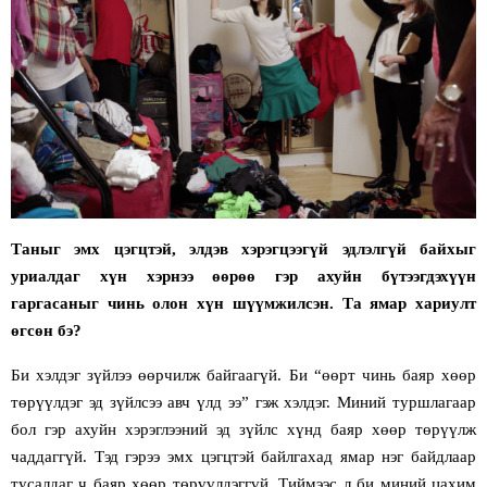
Таныг эмх цэгцтэй, элдэв хэрэгцээгүй эдлэлгүй байхыг
уриалдаг хүн хэрнээ өөрөө гэр ахуйн бүтээгдэхүүн
гаргасаныг чинь олон хүн шүүмжилсэн. Та ямар хариулт
өгсөн бэ?
Би хэлдэг зүйлээ өөрчилж байгаагүй. Би
“
өөрт чинь баяр хөөр
төрүүлдэг эд зүйлсээ авч үлд ээ
”
гэж хэлдэг. Миний туршлагаар
бол гэр ахуйн хэрэглээний эд зүйлс хүнд баяр хөөр төрүүлж
чаддаггүй. Тэд гэрээ эмх цэгцтэй байлгахад ямар нэг байдлаар
тусалдаг ч баяр хөөр төрүүлдэггүй. Тиймээс л би миний цахим